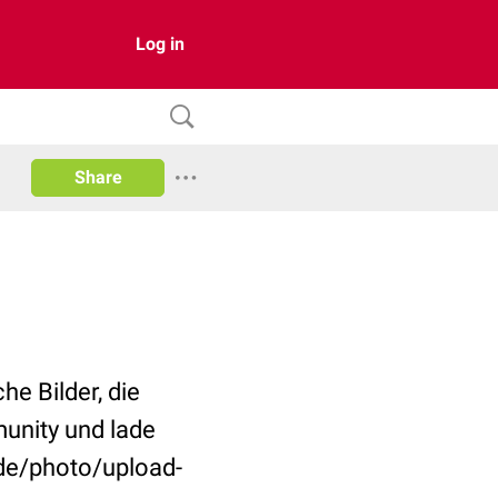
Log in
Share
e Bilder, die
munity und lade
/de/photo/upload-