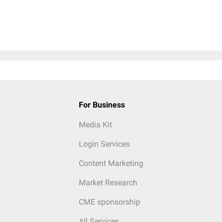
For Business
Media Kit
Login Services
Content Marketing
Market Research
CME sponsorship
All Services