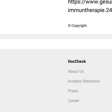
https://www.gesun
immuntherapie.24
© Copyright
DocCheck
About Us
Investor Relations
Press
Career