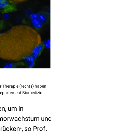
er Therapie (rechts) haben
, Departement Biomedizin
n, um in
umorwachstum und
drücken
, so Prof.
“