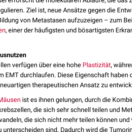
sel erforscht die molekularen Abläufe, die das z
lieren. Ziel ist, neue Ansätze gegen die Entw
ildung von Metastasen aufzuzeigen – zum Beis
en
, einer der häufigsten und bösartigsten Erkr
ausnutzen
llen verfügen über eine hohe
Plastizität
, währe
m EMT durchlaufen. Diese Eigenschaft haben d
 neuartigen therapeutischen Ansatz zu entwick
 Mäusen
ist es ihnen gelungen, durch die Kombi
rebszellen, die sich sehr schnell teilen und Met
ndeln, die sich nicht mehr teilen können und
u unterscheiden sind. Dadurch wird die Tumori