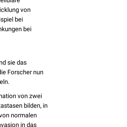
elluläre
icklung von
piel bei
ankungen bei
nd sie das
ie Forscher nun
eln.
nation von zwei
astasen bilden, in
 von normalen
nvasion in das