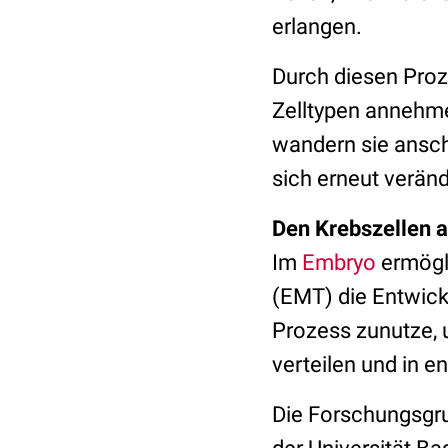
erlangen.
Durch diesen Proz
Zelltypen annehme
wandern sie ansch
sich erneut verän
Den Krebszellen a
Im
Embryo
ermögli
(EMT) die Entwic
Prozess zunutze, 
verteilen und in 
Die Forschungsgru