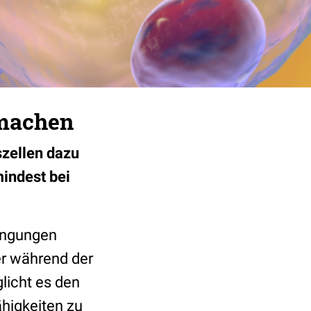
 machen
szellen dazu
mindest bei
dingungen
er während der
licht es den
ähigkeiten zu