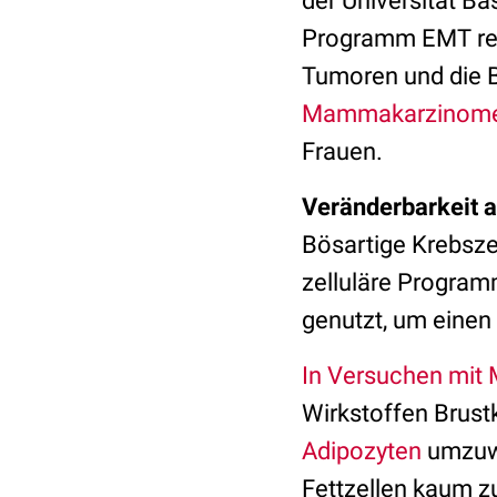
der Universität Ba
Programm EMT regu
Tumoren und die B
Mammakarzinom
Frauen.
Veränderbarkeit 
Bösartige Krebsze
zelluläre Program
genutzt, um einen
In Versuchen mit
Wirkstoffen Brustk
Adipozyten
umzuwa
Fettzellen kaum z