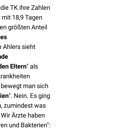
 die TK ihre Zahlen
r mit 18,9 Tagen
en größten Anteil
des
 Ahlers sieht
nde
en Eltern
" als
krankheiten
n bewegt man sich
ien
". Nein. Es ging
n, zumindest was
? Wir Ärzte haben
en und Bakterien":