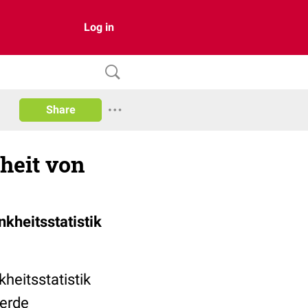
Log in
Share
dheit von
kheitsstatistik
heitsstatistik
werde