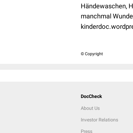
Händewaschen, Hä
manchmal Wunde
kinderdoc.wordp
© Copyright
DocCheck
About Us
Investor Relations
Press