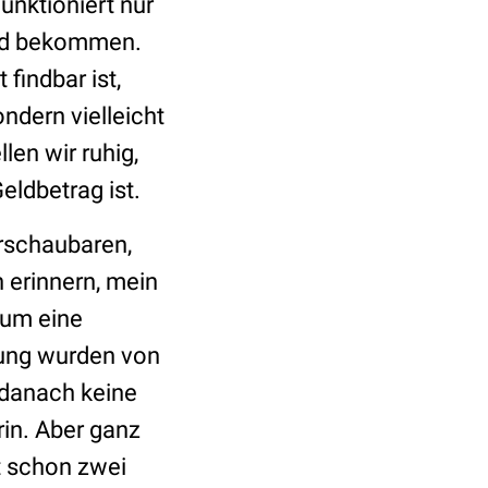
unktioniert nur
Geld bekommen.
findbar ist,
ndern vielleicht
len wir ruhig,
eldbetrag ist.
erschaubaren,
n erinnern, mein
 um eine
gung wurden von
 danach keine
rin. Aber ganz
zt schon zwei