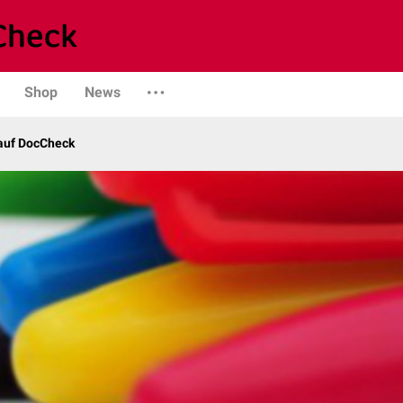
Shop
News
 auf DocCheck