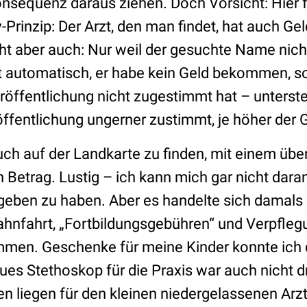
onsequenz daraus ziehen. Doch Vorsicht: Hier f
v-Prinzip: Der Arzt, den man findet, hat auch 
t aber auch: Nur weil der gesuchte Name nicht 
t automatisch, er habe kein Geld bekommen, so
eröffentlichung nicht zugestimmt hat – unterstel
ffentlichung ungerner zustimmt, je höher der G
auch auf der Landkarte zu finden, mit einem üb
en Betrag. Lustig – ich kann mich gar nicht dara
geben zu haben. Aber es handelte sich damals
ahnfahrt, „Fortbildungsgebühren“ und Verpfle
mmen. Geschenke für meine Kinder konnte ich
ues Stethoskop für die Praxis war auch nicht d
ten liegen für den kleinen niedergelassenen Ar