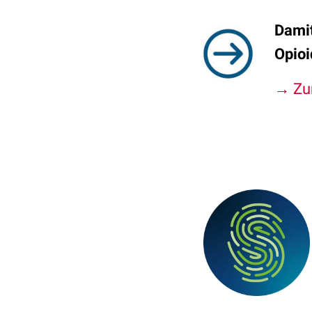
Damit
Opioi
→ Zu