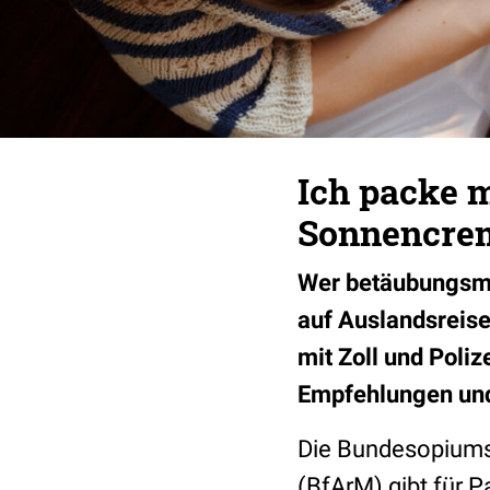
Ich packe 
Sonnencrem
Wer betäubungsmit
auf Auslandsreise
mit Zoll und Poliz
Empfehlungen und
Die Bundesopiumst
(BfArM) gibt für P