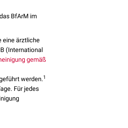
 das BfArM im
 eine ärztliche
 (International
heinigung gemäß
1
geführt werden.
age. Für jedes
inigung