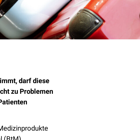
immt, darf diese
icht zu Problemen
Patienten
 Medizinprodukte
l (BtM)