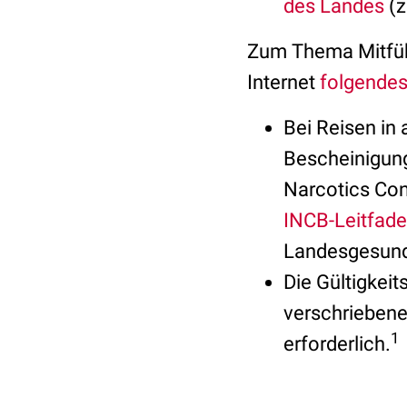
des Landes
(z
Zum Thema Mitführ
Internet
folgendes
Bei Reisen in
Bescheinigung
Narcotics Con
INCB-Leitfad
Landesgesundh
Die Gültigkei
verschriebene
1
erforderlich.