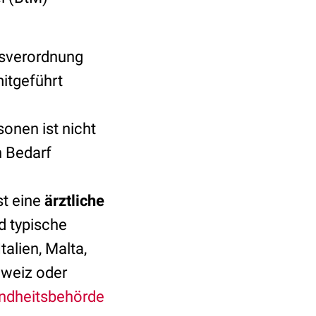
gsverordnung
itgeführt
onen ist nicht
n Bedarf
st eine
ärztliche
d typische
talien, Malta,
hweiz oder
ndheitsbehörde