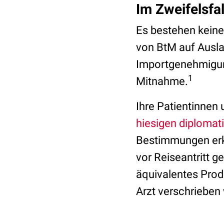
Im Zweifelsfa
Es bestehen keine
von BtM auf Ausla
Importgenehmigung
1
Mitnahme.
Ihre Patientinnen 
hiesigen diplomat
Bestimmungen erku
vor Reiseantritt g
äquivalentes Prod
Arzt verschrieben