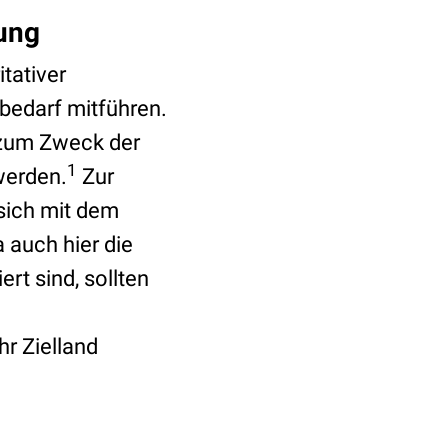
rung
tativer
sbedarf mitführen.
 zum Zweck der
1
werden.
Zur
 sich mit dem
 auch hier die
rt sind, sollten
r Zielland