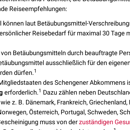
nde Reiseempfehlungen:
l können laut Betäubungsmittel-Verschreibun
ersönlicher Reisebedarf für maximal 30 Tage m
von Betäubungsmitteln durch beauftragte Pers
Betäubungsmittel ausschließlich für den eigene
1
rden dürfen.
 Mitgliedstaaten des Schengener Abkommens i
1
g
erforderlich.
Dazu zählen neben Deutschlan
wie z. B. Dänemark, Frankreich, Griechenland, I
Norwegen, Österreich, Portugal, Schweden, Sc
Bescheinigung muss von der
zuständigen Gesu