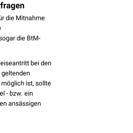
rfragen
für die Mitnahme
e
sogar die BtM-
eiseantritt bei den
 geltenden
öglich ist, sollte
l - bzw. ein
nen ansässigen