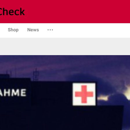
Shop
News