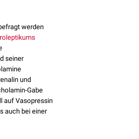
 befragt werden
roleptikums
e
nd seiner
olamine
renalin und
echolamin-Gabe
ll auf Vasopressin
 auch bei einer