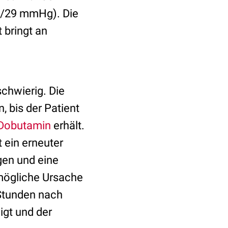
/29 mmHg). Die
 bringt an
schwierig.
Die
, bis der Patient
Dobutamin
erhält.
 ein erneuter
gen und eine
 mögliche Ursache
 Stunden nach
eigt und der