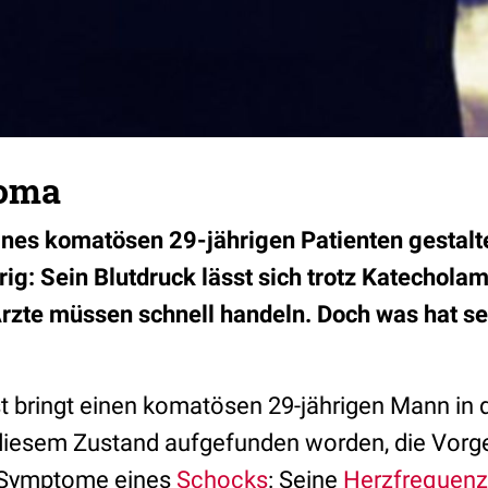
Koma
nes komatösen 29-jährigen Patienten gestalte
ig: Sein Blutdruck lässt sich trotz Katechola
 Ärzte müssen schnell handeln. Doch was hat s
t bringt einen komatösen 29-jährigen Mann in
n diesem Zustand aufgefunden worden, die Vorge
e Symptome eines
Schocks
: Seine
Herzfrequenz