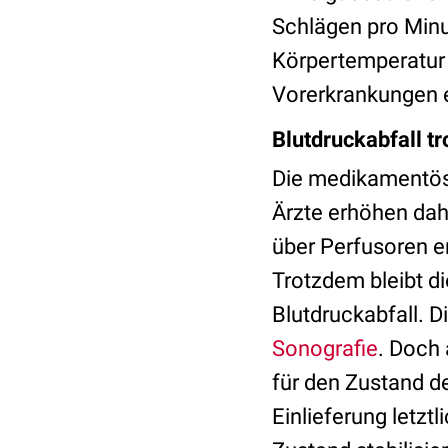
Schlägen pro Minu
Körpertemperatur 
Vorerkrankungen 
Blutdruckabfall t
Die medikamentöse
Ä
rzte erhöhen dah
über Perfusoren 
Trotzdem bleibt d
Blutdruckabfall. 
Sonografie
. Doch
für den Zustand d
Einlieferung letzt