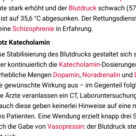
te stark erhöht und der
Blutdruck
schwach (57
ist auf 35,6 °C abgesunken. Der Rettungsdienst
eine
Schizophrenie
in Erfahrung.
rotz Katecholamin
 Stabilisierung des Blutdrucks gestaltet sich 
er kontinuierlich die
Katecholamin
-Dosierungen
erhebliche Mengen
Dopamin
,
Noradrenalin
und
ie gewünschte Wirkung aus – im Gegenteil folgt
Die Ärzte veranlassen ein CT, Laboruntersuchun
 auch diese geben keinerlei Hinweise auf eine
es Patienten. Eine Wendung erzielt knapp drei
lich die Gabe von
Vasopressin
: der Blutdruck st