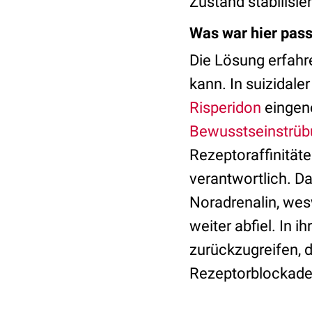
Zustand stabilisier
Was war hier pass
Die Lösung erfahre
kann. In suizidale
Risperidon
eingen
Bewusstseinstrüb
Rezeptoraffinität
verantwortlich. D
Noradrenalin, wes
weiter abfiel. In 
zurückzugreifen, 
Rezeptorblockade e