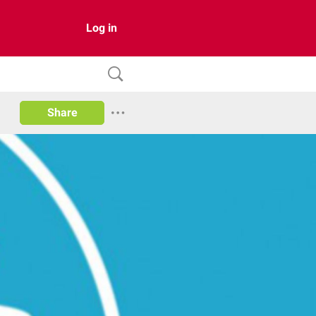
Log in
Share