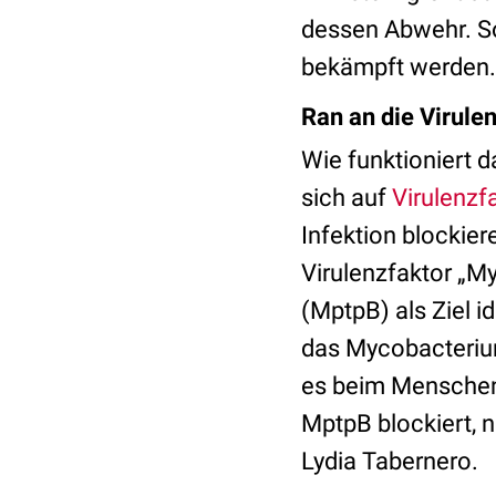
dessen Abwehr. S
bekämpft werden.
Ran an die Virule
Wie funktioniert 
sich auf
Virulenzf
Infektion blockie
Virulenzfaktor „M
(MptpB) als Ziel id
das Mycobacterium 
es beim Menschen k
MptpB blockiert, n
Lydia Tabernero.