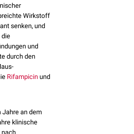
nischer
reichte Wirkstoff
kant senken, und
 die
zündungen und
nte durch den
Maus-
wie
Rifampicin
und
hn Jahre an dem
ahre klinische
t nach