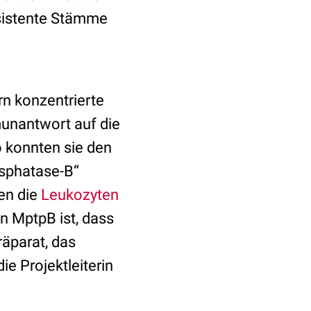
sistente Stämme
rn konzentrierte
munantwort auf die
 konnten sie den
osphatase-B“
nen die
Leukozyten
n MptpB ist, dass
räparat, das
ie Projektleiterin