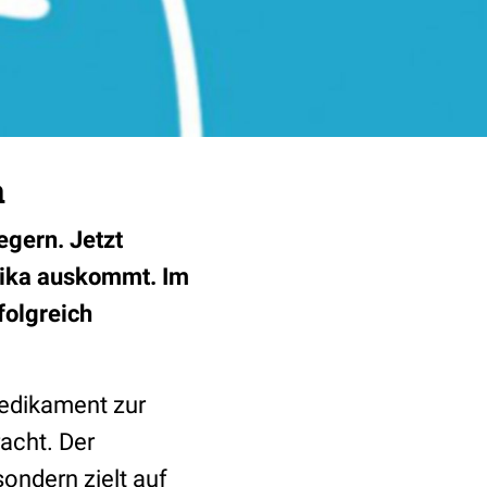
a
egern. Jetzt
otika auskommt. Im
folgreich
Medikament zur
acht. Der
sondern zielt auf