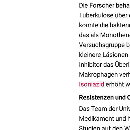
Die Forscher beh
Tuberkulose über 
konnte die bakteri
das als Monothera
Versuchsgruppe be
kleinere Läsionen 
Inhibitor das Übe
Makrophagen verhi
Isoniazid
erhöht w
Resistenzen und C
Das Team der Univ
Medikament und hof
Studien auf den We