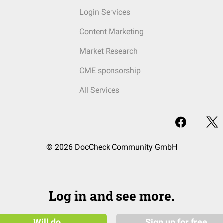
Login Services
Content Marketing
Market Research
CME sponsorship
All Services
© 2026 DocCheck Community GmbH
Log in and see more.
Will do
Sign up for free