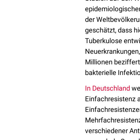
epidemiologischen
der Weltbevölkerun
geschätzt, dass hi
Tuberkulose entwi
Neuerkrankungen, 
Millionen beziffer
bakterielle Infekt
In Deutschland
wei
Einfachresistenz 
Einfachresistenze
Mehrfachresisten
verschiedener Ant