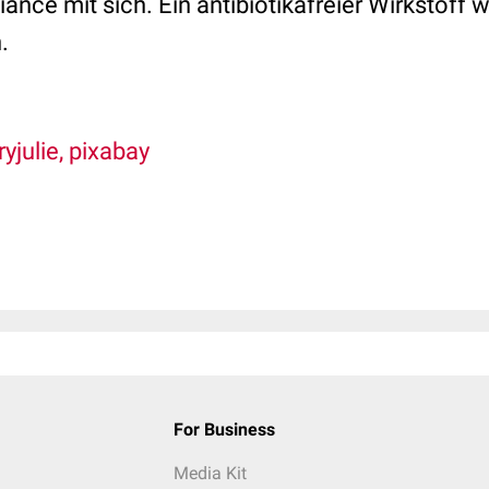
nce mit sich. Ein antibiotikafreier Wirkstoff 
.
julie, pixabay
For Business
Media Kit