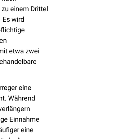
zu einem Drittel
. Es wird
flichtige
nen
mit etwa zwei
 behandelbare
rreger eine
ent. Während
verlängern
tige Einnahme
ufiger eine