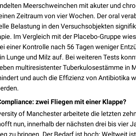
andelten Meerschweinchen mit akuter und chro
einen Zeitraum von vier Wochen. Der oral verab
elle Belastung in den Versuchsobjekten signifi
pie. Im Vergleich mit der Placebo-Gruppe wies
i einer Kontrolle nach 56 Tagen weniger Ent
in Lunge und Milz auf. Bei weiteren Tests kon
rleben multiresistenter Tuberkulosestämme in 
ndert und auch die Effizienz von Antibiotika 
erden.
ompliance: zwei Fliegen mit einer Klappe?
ersity of Manchester arbeitete die letzten ze
ft nun, innerhalb der nächsten drei bis vier J
g zu bringen. Der Bedarf ist hoch: Weltweit is