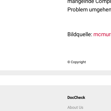
mangelnde Complia
Problem umgehen
Bildquelle:
mcmurry
© Copyright
DocCheck
About Us