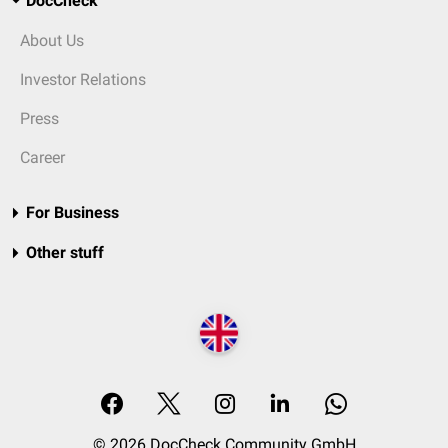
DocCheck
About Us
Investor Relations
Press
Career
For Business
Other stuff
© 2026 DocCheck Community GmbH