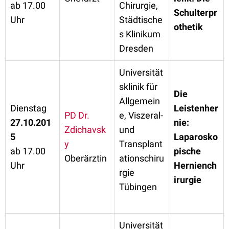
ab 17.00
Chirurgie,
Schulterpr
Uhr
Städtische
othetik
s Klinikum
Dresden
Universität
sklinik für
Die
Allgemein
Dienstag
Leistenher
PD Dr.
e, Viszeral-
27.10.201
nie:
Zdichavsk
und
5
Laparosko
y
Transplant
ab 17.00
pische
Oberärztin
ationschiru
Uhr
Herniench
rgie
irurgie
Tübingen
Universität