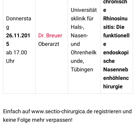
chronisch
Universität
e
Donnersta
sklinik für
Rhinosinu
g
Hals-,
sitis: Die
26.11.201
Dr. Breuer
Nasen-
funktionell
5
Oberarzt
und
e
ab 17.00
Ohrenheilk
endoskopi
Uhr
unde,
sche
Tübingen
Nasenneb
enhöhlenc
hirurgie
Einfach auf www.sectio-chirurgica.de registrieren und
keine Folge mehr verpassen!