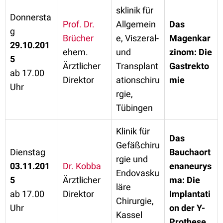
sklinik für
Donnersta
Prof. Dr.
Allgemein
Das
g
Brücher
e, Viszeral-
Magenkar
29.10.201
ehem.
und
zinom: Die
5
Ärztlicher
Transplant
Gastrekto
ab 17.00
Direktor
ationschiru
mie
Uhr
rgie,
Tübingen
Klinik für
Das
Gefäßchiru
Dienstag
Bauchaort
rgie und
03.11.201
Dr. Kobba
enaneurys
Endovasku
5
Ärztlicher
ma: Die
läre
ab 17.00
Direktor
Implantati
Chirurgie,
Uhr
on der Y-
Kassel
Prothese