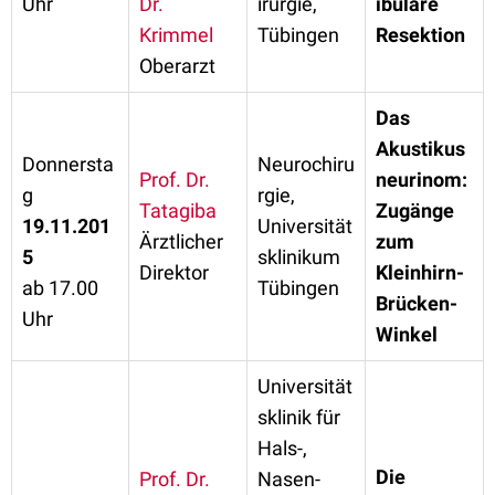
Uhr
Dr.
irurgie,
ibuläre
Krimmel
Tübingen
Resektion
Oberarzt
Das
Akustikus
Donnersta
Neurochiru
Prof. Dr.
neurinom:
g
rgie,
Tatagiba
Zugänge
19.11.201
Universität
Ärztlicher
zum
5
sklinikum
Direktor
Kleinhirn-
ab 17.00
Tübingen
Brücken-
Uhr
Winkel
Universität
sklinik für
Hals-,
Die
Prof. Dr.
Nasen-