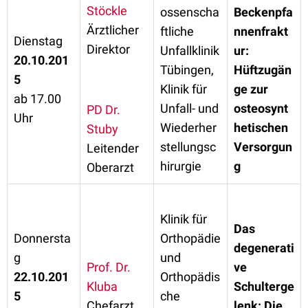
Stöckle
ossenscha
Beckenpfa
Ärztlicher
ftliche
nnenfrakt
Dienstag
Direktor
Unfallklinik
ur:
20.10.201
Tübingen,
Hüftzugän
5
Klinik für
ge zur
ab 17.00
Unfall- und
osteosynt
PD Dr.
Uhr
Wiederher
hetischen
Stuby
stellungsc
Versorgun
Leitender
hirurgie
g
Oberarzt
Klinik für
Das
Donnersta
Orthopädie
degenerati
g
und
Prof. Dr.
ve
22.10.201
Orthopädis
Kluba
Schulterge
5
che
Chefarzt
lenk: Die