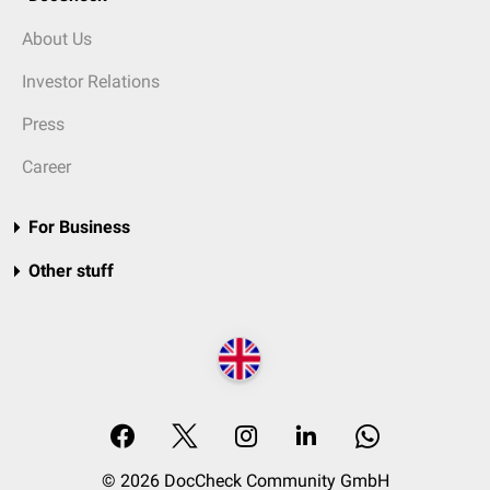
About Us
Investor Relations
Press
Career
For Business
Other stuff
© 2026 DocCheck Community GmbH