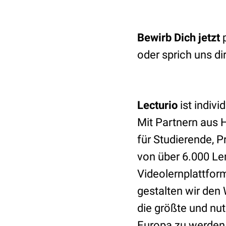
Bewirb Dich jetzt
p
oder sprich uns di
Lecturio
ist indiv
Mit Partnern aus H
für Studierende, 
von über 6.000 Le
Videolernplattfor
gestalten wir den 
die größte und nut
Europa zu werden