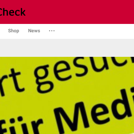
Shop
News