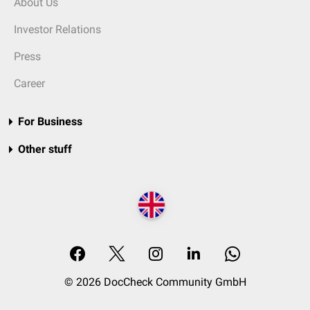
About Us
Investor Relations
Press
Career
For Business
Other stuff
© 2026 DocCheck Community GmbH