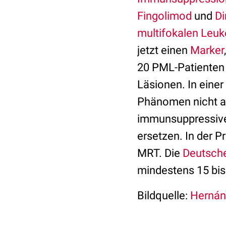
Fingolimod
und
Di
multifokalen Leu
jetzt einen
Marker
20 PML-Patienten
Läsionen. In einer
Phänomen nicht au
immunsuppressive
ersetzen. In der P
MRT. Die
Deutsche
mindestens 15 bis
Bildquelle:
Hernán 