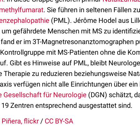
methylfumarat
. Sie führen in seltenen Fällen z
kenzephalopathie
(PML). Jérôme Hodel aus Lille 
, um gefährdete Menschen mit MS zu identifizi
 fand er im 3T-Magnetresonanztomographen p
 Kontrollgruppe mit MS-Patienten ohne die Kom
f. Gibt es Hinweise auf PML, bleibt Neurologen
 Therapie zu reduzieren beziehungsweise Nat
raxis verfügen nicht alle Einrichtungen über ein
 Gesellschaft für Neurologie
(DGN) schätzt, d
 19 Zentren entsprechend ausgestattet sind.
Piñera, flickr
/
CC BY-SA