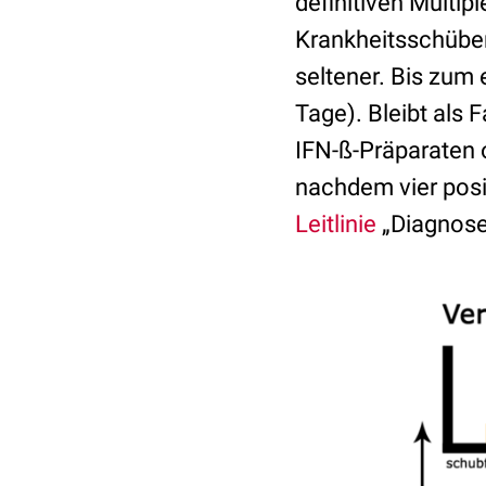
definitiven Multip
Krankheitsschüben
seltener. Bis zum 
Tage). Bleibt als 
IFN-ß-Präparaten
nachdem vier posit
Leitlinie
„Diagnose 