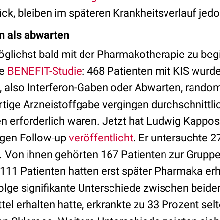
ck, bleiben im späteren Krankheitsverlauf jed
n als abwarten
glichst bald mit der Pharmakotherapie zu begin
te
BENEFIT-Studie
: 468 Patienten mit KIS wurde
, also Interferon-Gaben oder Abwarten, randomi
ige Arzneistoffgabe vergingen durchschnittlich
en erforderlich waren. Jetzt hat Ludwig Kappo
igen Follow-up
veröffentlicht
. Er untersuchte 2
. Von ihnen gehörten 167 Patienten zur Gruppe 
 111 Patienten hatten erst später Pharmaka erh
olge signifikante Unterschiede zwischen beide
tel erhalten hatte, erkrankte zu 33 Prozent selt