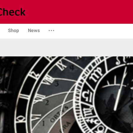
Shop
News