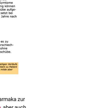
harmaka zur
b
, aber auch