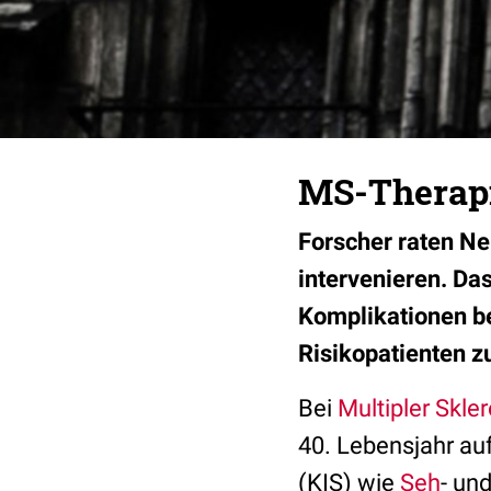
MS-Therapie
Forscher raten Ne
intervenieren. Da
Komplikationen be
Risikopatienten zu
Bei
Multipler Skle
40. Lebensjahr au
(KIS) wie
Seh
- un