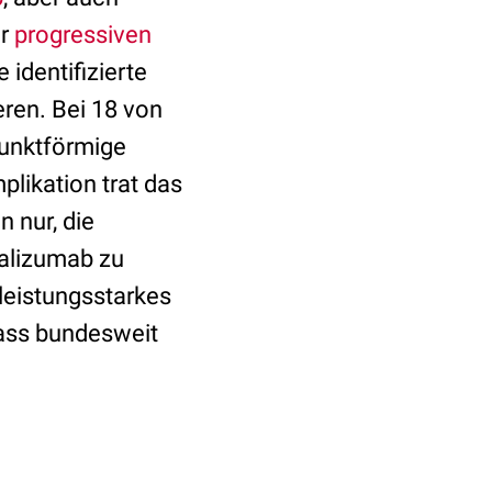
ur
progressiven
identifizierte
eren. Bei 18 von
unktförmige
plikation trat das
 nur, die
alizumab zu
 leistungsstarkes
ass bundesweit