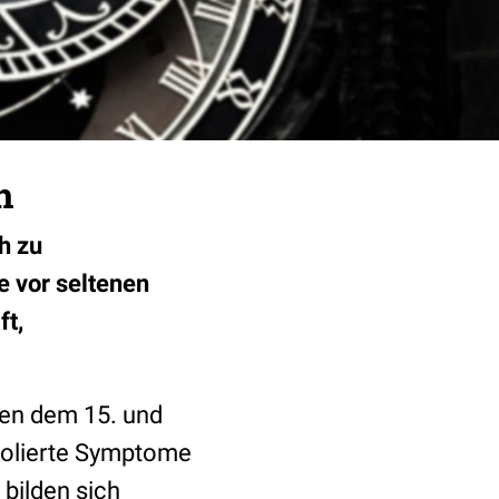
n
h zu
e vor seltenen
ft,
hen dem 15. und
isolierte Symptome
 bilden sich