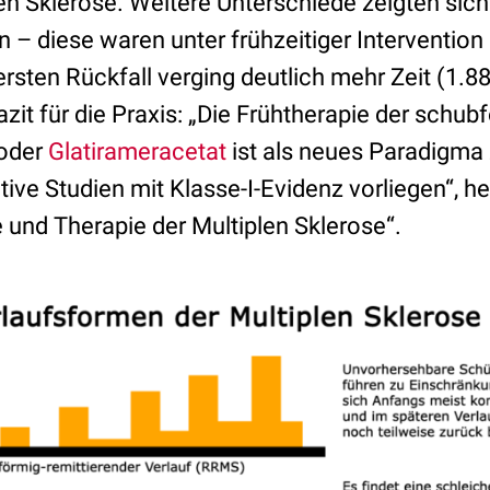
len Sklerose. Weitere Unterschiede zeigten sich
 – diese waren unter frühzeitiger Interventio
ersten Rückfall verging deutlich mehr Zeit (1.8
Fazit für die Praxis: „Die Frühtherapie der schu
 oder
Glatirameracetat
ist als neues Paradigma
ive Studien mit Klasse-I-Evidenz vorliegen“, he
und Therapie der Multiplen Sklerose“.