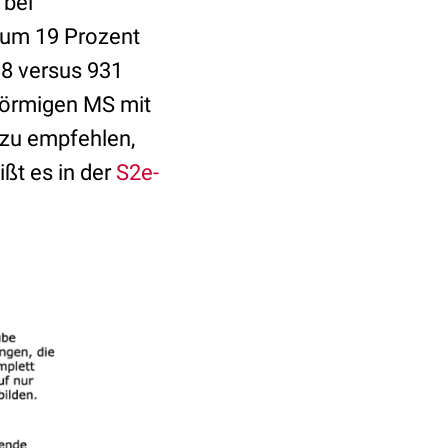
 bei
n um 19 Prozent
88 versus 931
bförmigen MS mit
 zu empfehlen,
ißt es in der
S2e-