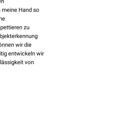
en
h meine Hand so
ine
pettieren zu
Objekterkennung
können wir die
tig entwickeln wir
lässigkeit von