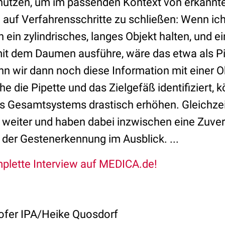
nutzen, um im passenden Kontext von erkannt
uf Verfahrensschritte zu schließen: Wenn ic
h ein zylindrisches, langes Objekt halten, und e
t dem Daumen ausführe, wäre das etwa als Pi
enn wir dann noch diese Information mit einer 
e die Pipette und das Zielgefäß identifiziert, 
es Gesamtsystems drastisch erhöhen. Gleichzei
 weiter und haben dabei inzwischen eine Zuver
 der Gestenerkennung im Ausblick. ...
plette Interview auf MEDICA.de!
ofer IPA/Heike Quosdorf