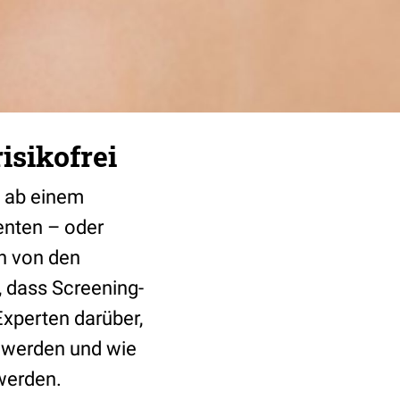
isikofrei
n ab einem
enten – oder
n von den
, dass Screening-
Experten darüber,
 werden und wie
werden.