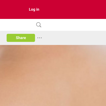
Log in
Share