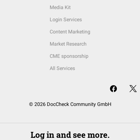
Media Kit
Login Services
Content Marketing
Market Research
CME sponsorship
All Services
© 2026 DocCheck Community GmbH
Log in and see more.