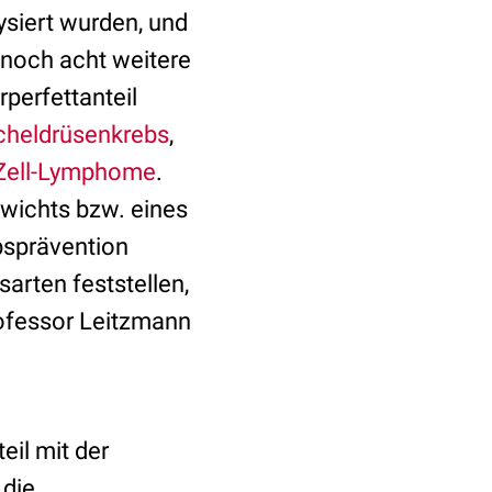
ysiert wurden, und
 noch acht weitere
rperfettanteil
cheldrüsenkrebs
,
Zell-Lymphome
.
wichts bzw. eines
bsprävention
arten feststellen,
Professor Leitzmann
eil mit der
 die