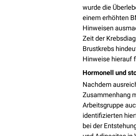
wurde die Überle
einem erhöhten BM
Hinweisen ausmac
Zeit der Krebsdia
Brustkrebs hindeu
Hinweise hierauf f
Hormonell und sto
Nachdem ausreiche
Zusammenhang mit
Arbeitsgruppe au
identifizierten hi
bei der Entstehun