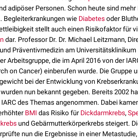
und adipöser Personen. Schon heute sind mehr
g. Begleiterkrankungen wie
Diabetes
oder Bluth
ttleibigkeit stellt auch einen Risikofaktor für v
en
dar. Professor Dr. Dr. Michael Leitzmann, Dire
 und Präventivmedizin am Universitätskliniku
ner Arbeitsgruppe, die im April 2016 von der IAR
ch on Cancer) einberufen wurde. Die Gruppe u
gewicht bei der Entwicklung von Krebserkranku
 wurden nun bekannt gegeben. Bereits 2002 hat
s IARC des Themas angenommen. Dabei kamen
 erhöhter
BMI
das Risiko für
Dickdarmkrebs
,
Spe
tkrebs
und Gebärmutterkörperkrebs steigert. D
prüfte nun die Ergebnisse in einer Metastudie