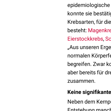
epidemiologische 
konnte sie bestäti
Krebsarten, für di
besteht:
Magenkr
Eierstockkrebs
,
Sc
„Aus unseren Erge
normalen Körperfe
begreifen. Zwar k
aber bereits für d
zusammen.
Keine signifikant
Neben dem Kernpunk
Entstehung manche