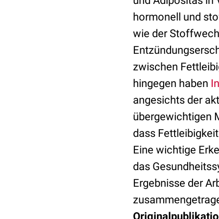
und Adipositas in 
hormonell und sto
wie der Stoffwec
Entzündungsersch
zwischen Fettleibi
hingegen haben
I
angesichts der akt
übergewichtigen M
dass Fettleibigkei
Eine wichtige Erke
das Gesundheitssy
Ergebnisse der Ar
zusammengetragen
Originalpublikatio