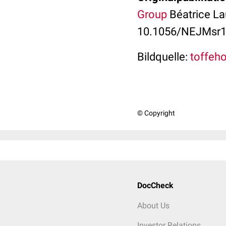
Group
Béatrice La
10.1056/NEJMsr1
Bildquelle:
toffehof
© Copyright
DocCheck
About Us
Investor Relations