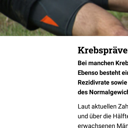
Krebspräve
Bei manchen Krebs
Ebenso besteht e
Rezidivrate sowie
des Normalgewich
Laut aktuellen Zah
und über die Hälft
erwachsenen Männ