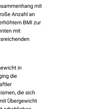
 Zusammenhang mit
große Anzahl an
erhöhtem BMI zur
enten mit
ausreichenden
ewicht in
ing die
ftler
ismen, die sich
 mit Übergewicht