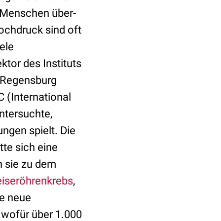
 Menschen über-
ochdruck sind oft
iele
ktor des Instituts
m Regensburg
C (International
ntersuchte,
ngen spielt. Die
te sich eine
 sie zu dem
iseröhrenkrebs
,
ie neue
, wofür über 1.000