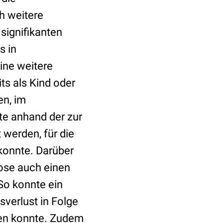
h weitere
signifikanten
s in
ine weitere
ts als Kind oder
en, im
te anhand der zur
 werden, für die
konnte. Darüber
nose auch einen
 So konnte ein
sverlust in Folge
den konnte. Zudem