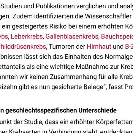
Studien und Publikationen verglichen und anal
gen. Zudem identifizierten die Wissenschaftler
e ein gesteigertes Risiko bei einem erhöhten Kö
ebs
,
Leberkrebs
,
Gallenblasenkrebs
,
Bauchspei
hilddrüsenkrebs
, Tumoren der
Hirnhaut
und
B-
bnissen lässt sich das Einhalten des Normalge
ttanteils als eine wichtige Maßnahme zur Kre
onnten wir keinen Zusammenhang für alle Krebs
reizehn gibt es nun gesicherte Belege“, fasst 
en geschlechtsspezifischen Unterschiede
t der Studie, dass ein erhöhter Körperfettant
r Krebsarten in Verbindung steht, entdeckten