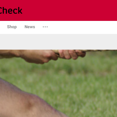
Shop
News