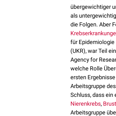
übergewichtiger 
als untergewichti
die Folgen. Aber Fe
Krebserkrankung
für Epidemiologie
(UKR), war Teil ei
Agency for Resear
welche Rolle Über
ersten Ergebnisse
Arbeitsgruppe de
Schluss, dass ein
Nierenkrebs
,
Brus
Arbeitsgruppe über