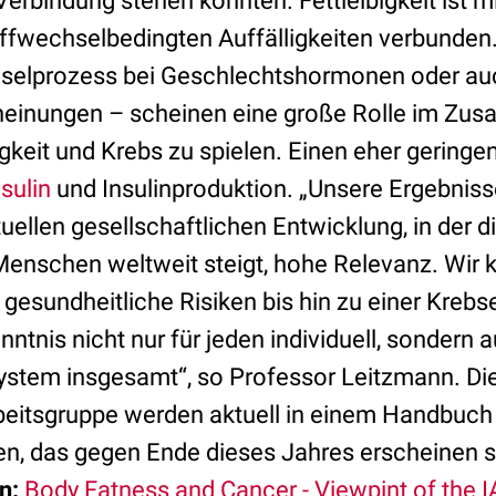
Verbindung stehen könnten. Fettleibigkeit ist m
ffwechselbedingten Auffälligkeiten verbunden.
hselprozess bei Geschlechtshormonen oder au
einungen – scheinen eine große Rolle im Zu
gkeit und Krebs zu spielen. Einen eher geringen
nsulin
und Insulinproduktion. „Unsere Ergebniss
uellen gesellschaftlichen Entwicklung, in der d
enschen weltweit steigt, hohe Relevanz. Wir 
t gesundheitliche Risiken bis hin zu einer Krebs
nntnis nicht nur für jeden individuell, sondern 
stem insgesamt“, so Professor Leitzmann. Die
beitsgruppe werden aktuell in einem Handbuch
, das gegen Ende dieses Jahres erscheinen so
n:
Body Fatness and Cancer - Viewpint of the 