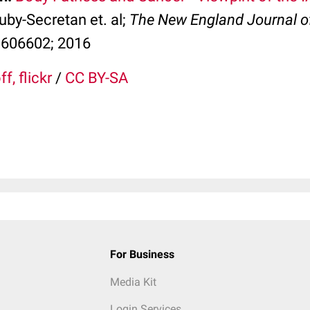
uby-Secretan et. al;
The New England Journal o
606602; 2016
f, flickr
/
CC BY-SA
For Business
Media Kit
Login Services