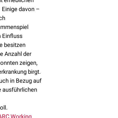
it erheblichen
 Einige davon –
ch
sammenspiel
 Einfluss
e besitzen
ie Anzahl der
konnten zeigen,
erkrankung birgt.
auch in Bezug auf
 ausführlichen
ll.
IARC Working