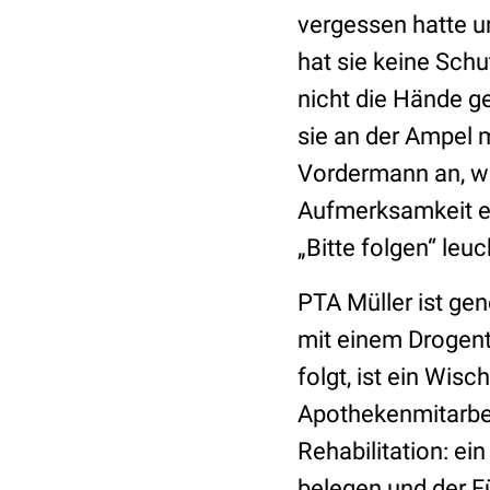
vergessen hatte u
hat sie keine Sch
nicht die Hände 
sie an der Ampel me
Vordermann an, we
Aufmerksamkeit ei
„Bitte folgen“ leuc
PTA Müller ist gene
mit einem Drogente
folgt, ist ein Wisc
Apothekenmitarbei
Rehabilitation: ein
belegen und der Fü