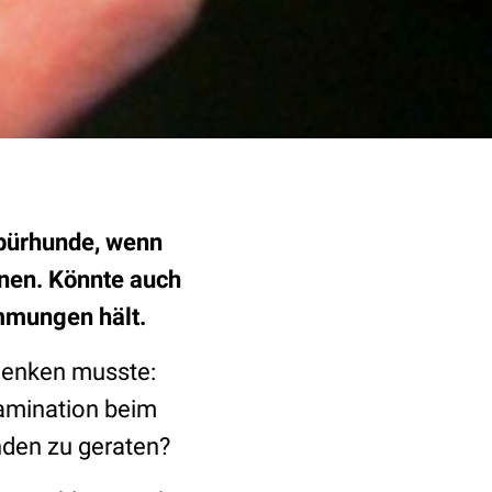
spürhunde, wenn
nen. Könnte auch
immungen hält.
hdenken musste:
tamination beim
nden zu geraten?