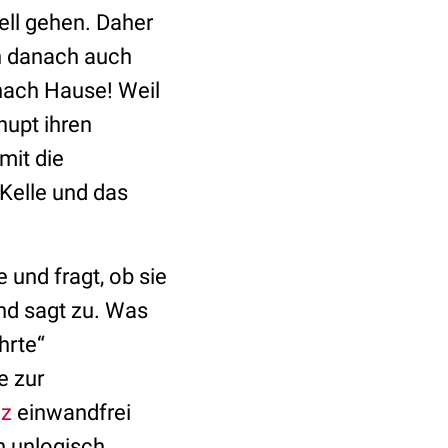
ell gehen. Daher
h danach auch
nach Hause! Weil
 hupt ihren
mit die
Kelle und das
e und fragt, ob sie
und sagt zu. Was
hrte“
e zur
nz
einwandfrei
h unlogisch.