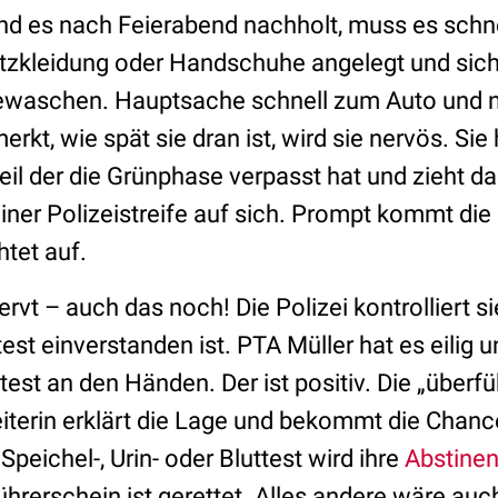
nd es nach Feierabend nachholt, muss es schn
utzkleidung oder Handschuhe angelegt und sic
gewaschen. Hauptsache schnell zum Auto und 
rkt, wie spät sie dran ist, wird sie nervös. Sie
il der die Grünphase verpasst hat und zieht da
ner Polizeistreife auf sich. Prompt kommt die 
htet auf.
rvt – auch das noch! Die Polizei kontrolliert si
st einverstanden ist. PTA Müller hat es eilig 
htest an den Händen. Der ist positiv. Die „überfü
terin erklärt die Lage und bekommt die Chanc
 Speichel-, Urin- oder Bluttest wird ihre
Abstine
hrerschein ist gerettet. Alles andere wäre auc