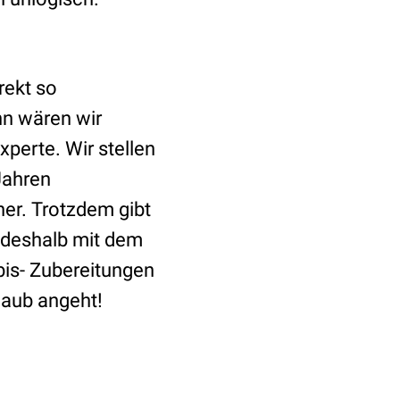
rekt so
nn wären wir
perte. Wir stellen
Jahren
er. Trotzdem gibt
e deshalb mit dem
bis- Zubereitungen
laub angeht!