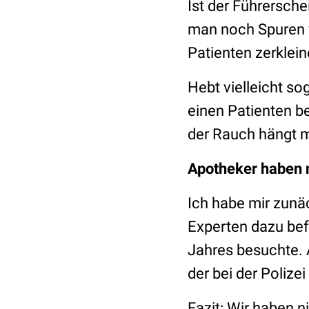
Ist der Führersche
man noch Spuren
Patienten zerklein
Hebt vielleicht so
einen Patienten b
der Rauch hängt m
Apotheker haben n
Ich habe mir zun
Experten dazu befr
Jahres besuchte.
der bei der Polizei
Fazit: Wir haben n