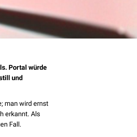
ls. Portal würde
till und
e; man wird ernst
h erkannt. Als
en Fall.