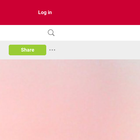
Log in
Share