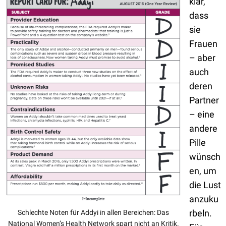
klar,
dass
sie
Frauen
– aber
auch
deren
Partner
– eine
andere
Pille
wünsch
en, um
die Lust
anzuku
rbeln.
Schlechte Noten für Addyi in allen Bereichen: Das
National Women’s Health Network spart nicht an Kritik.