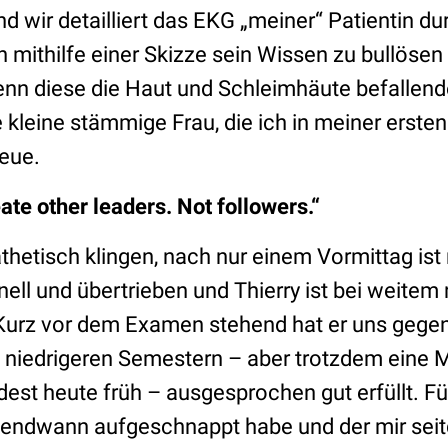
nd wir detailliert das EKG „meiner
“
Patientin d
h mithilfe einer Skizze sein Wissen zu bullöse
enn diese die Haut und Schleimhäute befallen
e kleine stämmige Frau, die ich in meiner erste
eue.
ate other leaders. Not followers.“
hetisch klingen, nach nur einem Vormittag ist 
ell und übertrieben und Thierry ist bei weitem
Kurz vor dem Examen stehend hat er uns gege
niedrigeren Semestern – aber trotzdem eine M
dest heute früh – ausgesprochen gut erfüllt. Fü
rgendwann aufgeschnappt habe und der mir sei