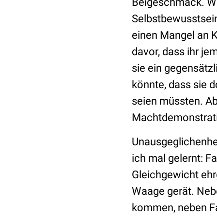
Beigeschmack. Wa
Selbstbewusstsein,
einen Mangel an 
davor, dass ihr j
sie ein gegensätz
könnte, dass sie 
seien müssten. Ab
Machtdemonstratio
Unausgeglichenheit
ich mal gelernt: F
Gleichgewicht ehr
Waage gerät. Neb
kommen, neben Fam