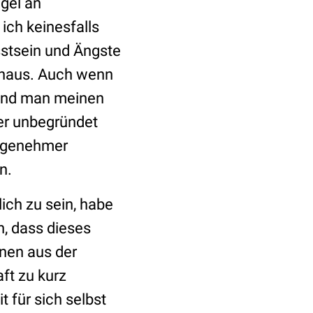
gel an
ich keinesfalls
stsein und Ängste
rchaus. Auch wenn
 Und man meinen
her unbegründet
angenehmer
n.
ich zu sein, habe
h, dass dieses
nen aus der
ft zu kurz
 für sich selbst