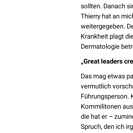
sollten. Danach si
Thierry hat an mic
weitergegeben. D
Krankheit plagt di
Dermatologie betr
„Great leaders cre
Das mag etwas pat
vermutlich vorschn
Führungsperson. 
Kommilitonen aus 
die hat er – zumin
Spruch, den ich i