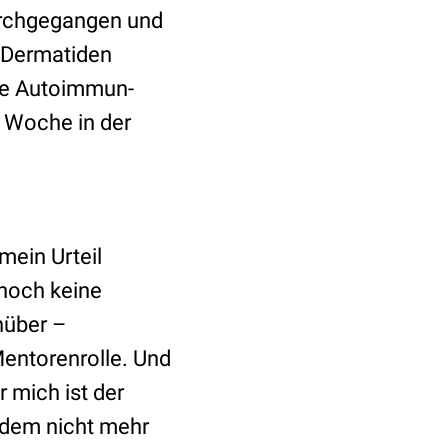
urchgegangen und
n Dermatiden
de Autoimmun-
n Woche in der
mein Urteil
 noch keine
nüber –
entorenrolle. Und
r mich ist der
tdem nicht mehr