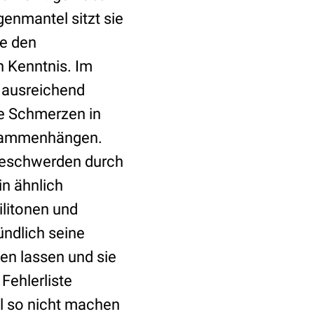
enmantel sitzt sie
ie den
 Kenntnis. Im
z ausreichend
re Schmerzen in
zusammenhängen.
Beschwerden durch
in ähnlich
ilitonen und
ündlich seine
uen lassen und sie
Fehlerliste
al so nicht machen