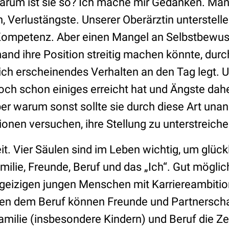
rum ist sie so? Ich mache mir Gedanken. Man
 Verlustängste. Unserer Oberärztin unterstelle 
Kompetenz. Aber einen Mangel an Selbstbewus
emand ihre Position streitig machen könnte, du
lich erscheinendes Verhalten an den Tag legt.
doch schon einiges erreicht hat und Ängste da
er warum sonst sollte sie durch diese Art un
nen versuchen, ihre Stellung zu unterstreiche
. Vier Säulen sind im Leben wichtig, um glückl
amilie, Freunde, Beruf und das „Ich
“
. Gut möglic
geizigen jungen Menschen mit Karriereambitio
en dem Beruf können Freunde und Partnerscha
ilie (insbesondere Kindern) und Beruf die Zeit