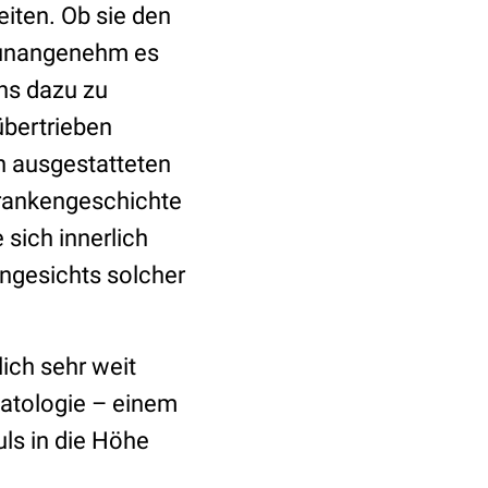
iten. Ob sie den
e unangenehm es
ns dazu zu
übertrieben
n ausgestatteten
Krankengeschichte
 sich innerlich
angesichts solcher
lich sehr weit
matologie – einem
ls in die Höhe