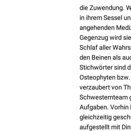
die Zuwendung. Wi
in ihrem Sessel und
angehenden Mediz
Gegenzug wird sie
Schlaf aller Wahr
den Beinen als au
Stichwörter sind
Osteophyten bzw. d
verzaubert von Th
Schwesternteam ge
Aufgaben. Vorhin h
gleichzeitig gesc
aufgestellt mit Di