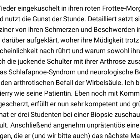
eder eingekuschelt in ihren roten Frottee-Morg
 nutzt die Gunst der Stunde. Detailliert setzt s
iner von ihren Schmerzen und Beschwerden in
 darüber aufgeklärt, woher ihre Müdigkeit trot
scheinlichkeit nach rührt und warum sowohl ih
ch die juckende Schulter mit ihrer Arthrose 
 das Schlafapnoe-Syndrom und neurologische 
en arthrotischen Befall der Wirbelsäule. Ich b
ierry wie seine Patientin. Eben noch mit Komm
scherzt, erfüllt er nun sehr kompetent und gr
at er drei Studenten bei einer Biopsie zuscha
hult. Anschließend angenehm unprätentiös eine 
ngen, die er (und wir bitte auch) das nächste M