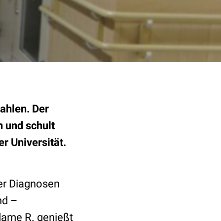
ahlen. Der
n und schult
r Universität.
der Diagnosen
nd –
dame R. genießt