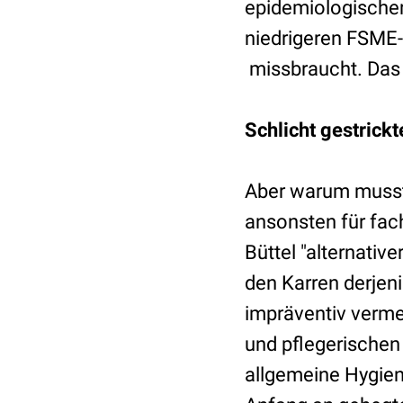
epidemiologischen
niedrigeren FSME-In
missbraucht. Das 
Schlicht gestrick
Aber warum musste
ansonsten für fac
Büttel "alternativ
den Karren derjeni
impräventiv verme
und pflegerischen
allgemeine Hygien