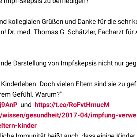
 Impf-Skepsis zu befriedigen?
nd kollegialen Grüßen und Danke für die sehr k
on! Dr. med. Thomas G. Schätzler, Facharzt für
ende Darstellung von Impfskepsis nicht nur ge
Kinderleben. Doch vielen Eltern sind sie zu gefä
ihrem Gefühl. Warum?"
Yj9AnP
und
https://t.co/RoFvtHmucM
de/wissen/gesundheit/2017-04/impfung-verwei
eltern-kinder
liche Immunität heißt auch, dass einige Kinder