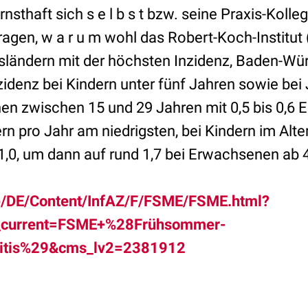
nsthaft sich s e l b s t bzw. seine Praxis-Kolle
ragen, w a r u m wohl das Robert-Koch-Institut (
sländern mit der höchsten Inzidenz, Baden-Wü
nzidenz bei Kindern unter fünf Jahren sowie be
n zwischen 15 und 29 Jahren mit 0,5 bis 0,6 
 pro Jahr am niedrigsten, bei Kindern im Alter
 1,0, um dann auf rund 1,7 bei Erwachsenen ab
de/DE/Content/InfAZ/F/FSME/FSME.html?
current=FSME+%28Frühsommer-
litis%29&cms_lv2=2381912