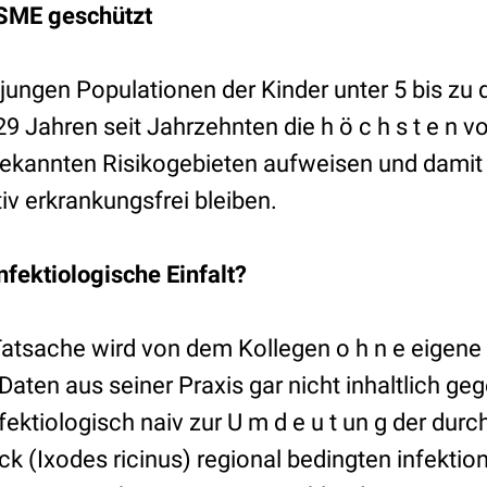
FSME geschützt
jungen Populationen der Kinder unter 5 bis zu 
 Jahren seit Jahrzehnten die h ö c h s t e n v
bekannten Risikogebieten aufweisen und dami
iv erkrankungsfrei bleiben.
fektiologische Einfalt?
atsache wird von dem Kollegen o h n e eigene 
ten aus seiner Praxis gar nicht inhaltlich gege
ektiologisch naiv zur U m d e u t un g der durch
 (Ixodes ricinus) regional bedingten infektion