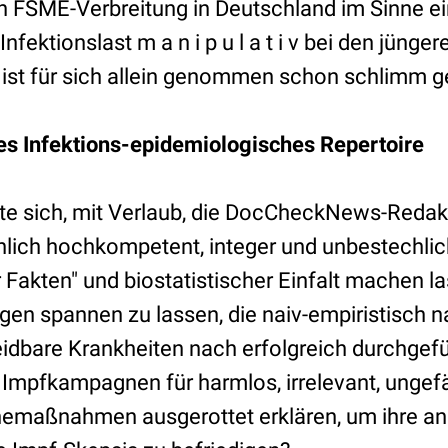
 FSME-Verbreitung in Deutschland im Sinne ei
fektionslast m a n i p u l a t i v bei den jünge
ist für sich allein genommen schon schlimm 
tes Infektions-epidemiologisches Repertoire
 sich, mit Verlaub, die DocCheckNews-Redakti
hlich hochkompetent, integer und unbestechlic
er Fakten" und biostatistischer Einfalt machen 
gen spannen zu lassen, die naiv-empiristisch n
idbare Krankheiten nach erfolgreich durchgefü
 Impfkampagnen für harmlos, irrelevant, ungefä
emaßnahmen ausgerottet erklären, um ihre an