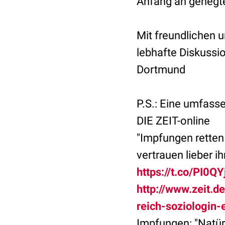
Anfang an gehegte
Mit freundlichen u
lebhafte Diskussi
Dortmund
P.S.: Eine umfass
DIE ZEIT-online
"Impfungen retten 
vertrauen lieber 
https://t.co/PI0Q
http://www.zeit.
reich-soziologin-
Impfungen: "Natür