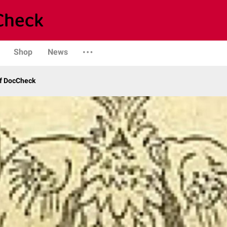
Shop
News
uf DocCheck