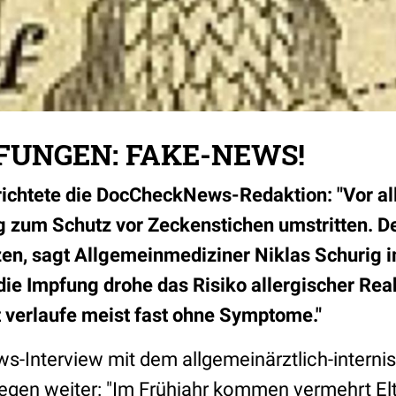
FUNGEN: FAKE-NEWS!
chtete die DocCheckNews-Redaktion: "Vor all
 zum Schutz vor Zeckenstichen umstritten. D
zen, sagt Allgemeinmediziner Niklas Schurig i
ie Impfung drohe das Risiko allergischer Reak
 verlaufe meist fast ohne Symptome."
Interview mit dem allgemeinärztlich-internis
legen weiter: "Im Frühjahr kommen vermehrt Elt