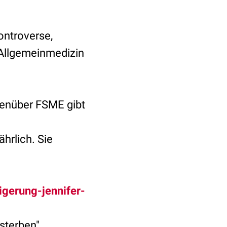
ontroverse,
 Allgemeinmedizin
genüber FSME gibt
hrlich. Sie
gerung-jennifer-
 sterben"