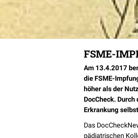
FSME-IMP
Am 13.4.2017 beri
die FSME-Impfung
höher als der Nut
DocCheck. Durch d
Erkrankung selbst
Das DocCheckNews-
pädiatrischen Kol