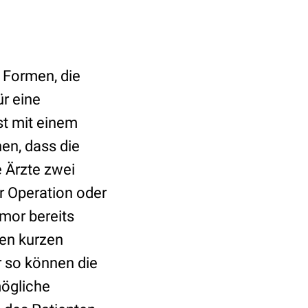
 Formen, die
ür eine
st mit einem
hen, dass die
e Ärzte zwei
r Operation oder
umor bereits
nen kurzen
 so können die
mögliche