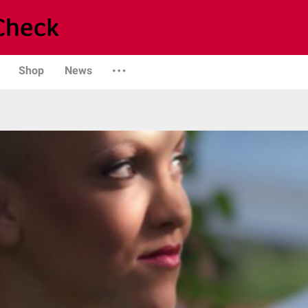
Shop
News