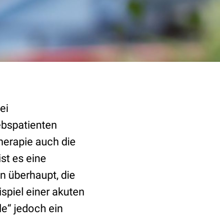
ei
ebspatienten
herapie auch die
st es eine
n überhaupt, die
spiel einer akuten
e“ jedoch ein