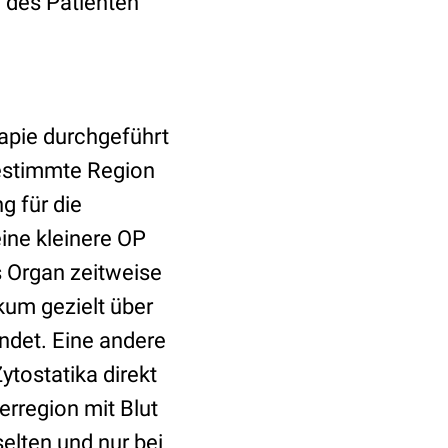
 des Patienten
rapie durchgeführt
bestimmte Region
g für die
ine kleinere OP
s Organ zeitweise
kum gezielt über
indet. Eine andere
ytostatika direkt
perregion mit Blut
elten und nur bei