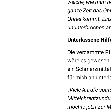
welche, wie man hö
ganze Zeit das Ohr
Ohres kommt. Einzi
ununterbrochen an 
Unterlassene Hilf
Die verdammte Pfli
wäre es gewesen, 
ein Schmerzmittel 
für mich an unterl
„
Viele Anrufe spät
Mittelohrentzündun
möchte jetzt zur M