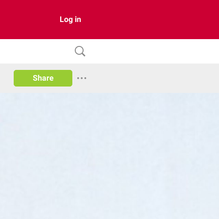
Log in
Share