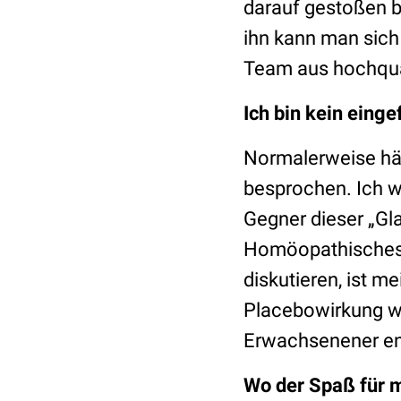
darauf gestoßen b
ihn kann man sic
Team aus hochqual
Ich bin kein einge
Normalerweise hätt
besprochen. Ich wil
Gegner dieser „Gl
Homöopathisches,
diskutieren, ist me
Placebowirkung wi
Erwachsenener en
Wo der Spaß für m