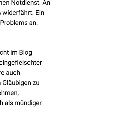
chen Notdienst. An
widerfährt. Ein
 Problems an.
icht im Blog
 eingefleischter
fe auch
 Gläubigen zu
nehmen,
h als mündiger