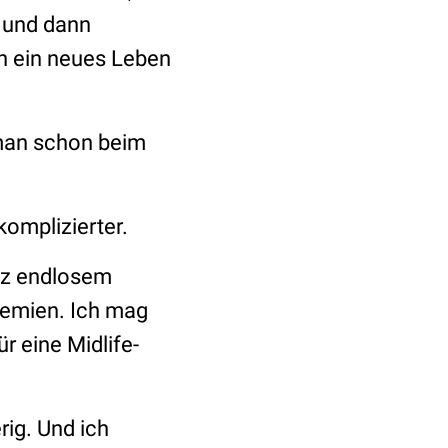
 und dann
n ein neues Leben
 man schon beim
omplizierter.
otz endlosem
emien. Ich mag
r eine Midlife-
rig. Und ich