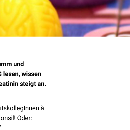
 dumm und
G lesen, wissen
tinin steigt an.
itskollegInnen à
onsil! Oder:
“