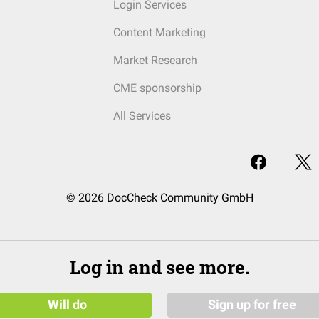
Login Services
Content Marketing
Market Research
CME sponsorship
All Services
© 2026 DocCheck Community GmbH
Log in and see more.
Will do
Sign up for free