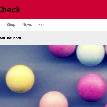
Shop
News
 auf DocCheck