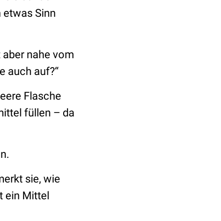
etwas Sinn
bt aber nahe vom
ie auch auf?“
 leere Flasche
ttel füllen – da
n.
erkt sie, wie
 ein Mittel