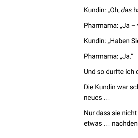
Kundin:
„Oh,
das
h
Pharmama:
„Ja – 
Kundin:
„Haben Sie
Pharmama:
„Ja.“
Und so durfte ich
Die Kundin war sc
neues …
Nur dass sie nich
etwas … nachdenk