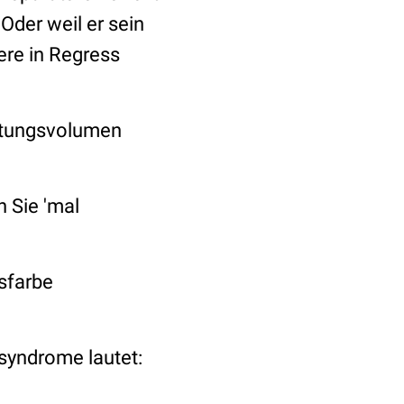
Oder weil er sein
ere in Regress
istungsvolumen
n Sie 'mal
tsfarbe
syndrome lautet: