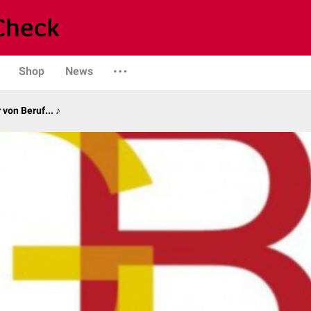
Shop
News
von Beruf... ♪