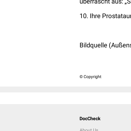
überrascht aus: „S
10. Ihre Prostata
Bildquelle (Außen
© Copyright
DocCheck
About Us