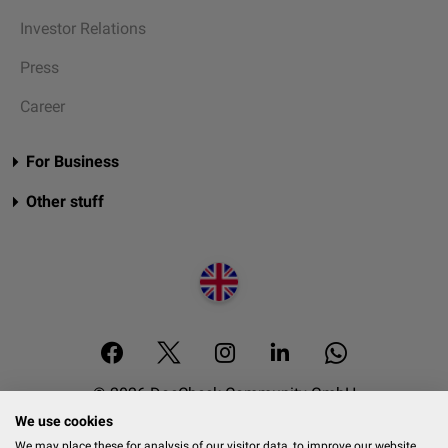
Investor Relations
Press
Career
For Business
Other stuff
© 2026 DocCheck Community GmbH
We use cookies
We may place these for analysis of our visitor data, to improve our website,