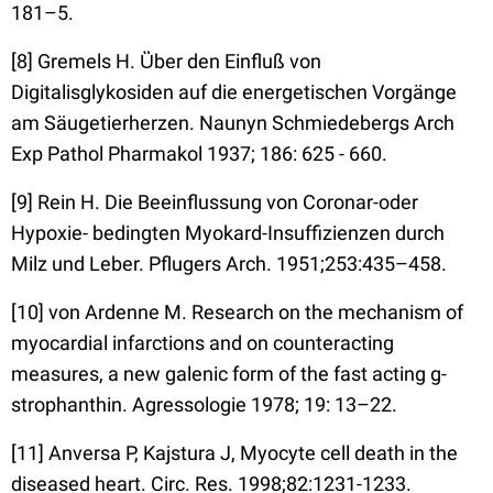
181–5.
[8] Gremels H. Ü̈ber den Einfluß von
Digitalisglykosiden auf die energetischen Vorgänge
am Säugetierherzen. Naunyn Schmiedebergs Arch
Exp Pathol Pharmakol 1937; 186: 625 - 660.
[9] Rein H. Die Beeinflussung von Coronar-oder
Hypoxie- bedingten Myokard-Insuffizienzen durch
Milz und Leber. Pflugers Arch. 1951;253:435–458.
[10] von Ardenne M. Research on the mechanism of
myocardial infarctions and on counteracting
measures, a new galenic form of the fast acting g-
strophanthin. Agressologie 1978; 19: 13–22.
[11] Anversa P, Kajstura J, Myocyte cell death in the
diseased heart. Circ. Res. 1998;82:1231-1233.