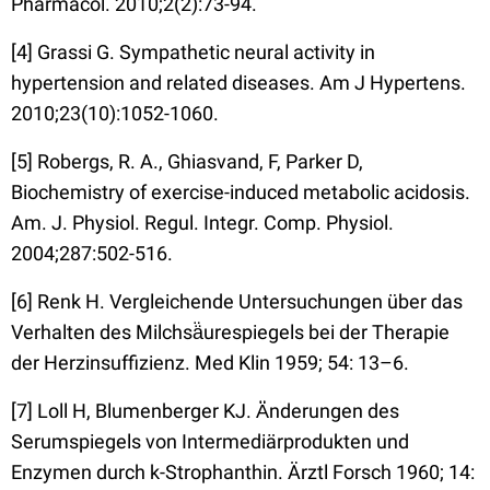
Pharmacol. 2010;2(2):73-94.
[4] Grassi G. Sympathetic neural activity in
hypertension and related diseases. Am J Hypertens.
2010;23(10):1052-1060.
[5] Robergs, R. A., Ghiasvand, F, Parker D,
Biochemistry of exercise-induced metabolic acidosis.
Am. J. Physiol. Regul. Integr. Comp. Physiol.
2004;287:502-516.
[6] Renk H. Vergleichende Untersuchungen über das
Verhalten des Milchsä̈urespiegels bei der Therapie
der Herzinsuffizienz. Med Klin 1959; 54: 13–6.
[7] Loll H, Blumenberger KJ. Ä̈nderungen des
Serumspiegels von Intermediärprodukten und
Enzymen durch k-Strophanthin. Ärztl Forsch 1960; 14: