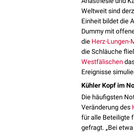
Anästhesie und Ka
Weltweit sind derz
Einheit bildet die
Dummy mit offe
die
Herz-Lungen-
die Schläuche flie
Westfälischen
das
Ereignisse simulie
Kühler Kopf im No
Die häufigsten Not
Veränderung des
für alle Beteiligt
gefragt. „Bei etw