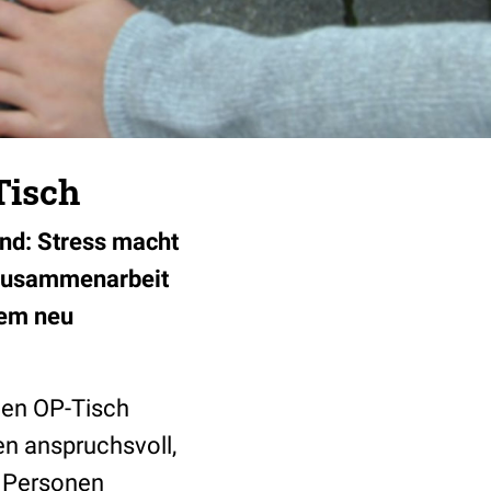
Tisch
and: Stress macht
e Zusammenarbeit
nem neu
den OP-Tisch
en anspruchsvoll,
n Personen