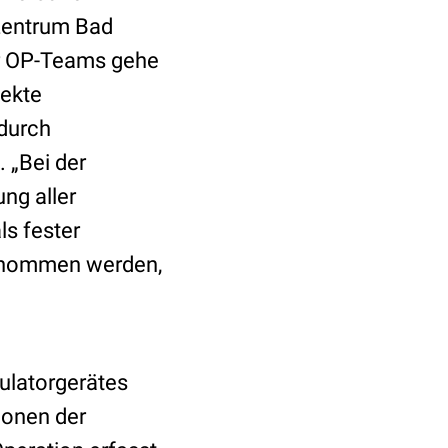
szentrum Bad
ür OP-Teams gehe
fekte
durch
 „Bei der
ung aller
ls fester
genommen werden,
ulatorgerätes
ionen der