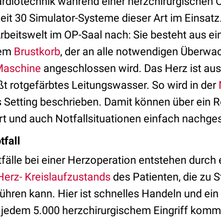
rdiotechnik während einer herzchirurgischen O
eit 30 Simulator-Systeme dieser Art im Einsatz
 Arbeitswelt im OP-Saal nach: Sie besteht aus e
nem
Brustkorb
, der an alle notwendigen Überw
Maschine
angeschlossen wird. Das Herz ist aus
ßt rotgefärbtes Leitungswasser. So wird in der
 Setting beschrieben. Damit können über ein R
rt und auch Notfallsituationen einfach nachges
tfall
fälle bei einer Herzoperation entstehen durch 
Herz- Kreislaufzustands
des Patienten, die zu S
e führen kann. Hier ist schnelles Handeln und ein
a jedem 5.000 herzchirurgischem Eingriff komm