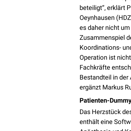
beteiligt“, erklä
Oeynhausen (HDZ)
es daher nicht um
Zusammenspiel des
Koordinations- u
Operation ist nich
Fachkräfte entsche
Bestandteil in de
ergänzt Markus Ru
Patienten-Dummy
Das Herzstück des
enthält eine Soft