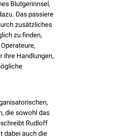
es Blutgerinnsel,
 dazu.
Das passiere
durch zusätzliches
ich zu finden,
 Operateure,
r ihre Handlungen,
mögliche
rganisatorischen,
n, die sowohl das
schreibt Rudloff
 dabei auch die