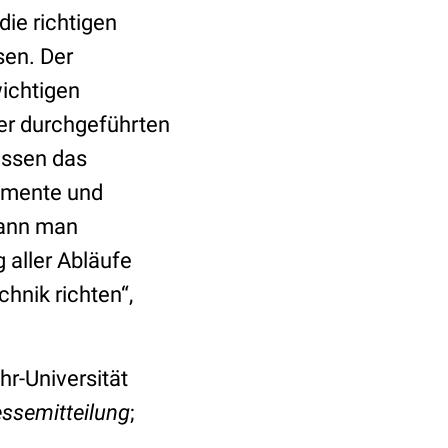
die richtigen
sen. Der
ichtigen
er durchgeführten
üssen das
umente und
kann man
 aller Abläufe
hnik richten“,
hr-Universität
ssemitteilung
;