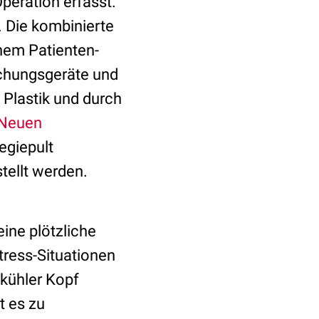
peration erfasst.
. Die kombinierte
inem Patienten-
achungsgeräte und
 Plastik und durch
Neuen
egiepult
tellt werden.
eine plötzliche
tress-Situationen
 kühler Kopf
t es zu