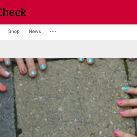
Shop
News