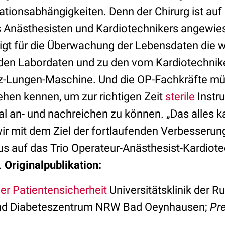
mationsabhängigkeiten. Denn der Chirurg ist auf 
 Anästhesisten und Kardiotechnikers angewie
igt für die Überwachung der Lebensdaten die w
den Labordaten und zu den vom Kardiotechnik
rz-Lungen-Maschine. Und die OP-Fachkräfte m
ehen kennen, um zur richtigen Zeit
sterile
Instr
l an- und nachreichen zu können. „Das alles 
wir mit dem Ziel der fortlaufenden Verbesserung
s auf das Trio Operateur-Anästhesist-Kardiotec
.
Originalpublikation:
er Patientensicherheit
Universitätsklinik der Ru
nd Diabeteszentrum NRW Bad Oeynhausen;
Pre