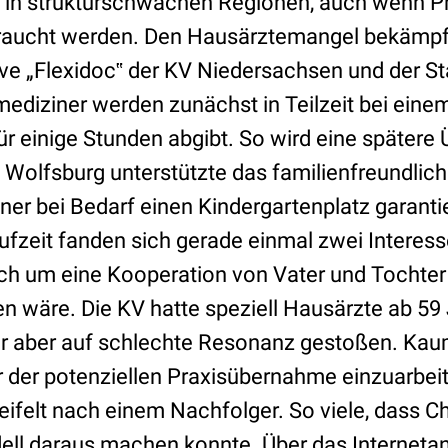
t in strukturschwachen Regionen, auch wenn P
braucht werden. Den Hausärztemangel bekämpf
ative „Flexidoc‟ der KV Niedersachsen und der S
diziner werden zunächst in Teilzeit bei einem
für einige Stunden abgibt. So wird eine spätere
. Wolfsburg unterstützte das familienfreundlic
ner bei Bedarf einen Kindergartenplatz garanti
ufzeit fanden sich gerade einmal zwei Interes
sich um eine Kooperation von Vater und Tochter
wäre. Die KV hatte speziell Hausärzte ab 59
 aber auf schlechte Resonanz gestoßen. Kaum 
r der potenziellen Praxisübernahme einzuarbei
eifelt nach einem Nachfolger. So viele, dass C
ll daraus machen konnte. Über das Interneta