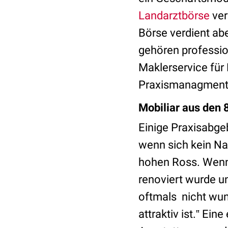
Landarztbörse
ver
Börse verdient ab
gehören professio
Maklerservice für
Praxismanagmento
Mobiliar aus den 
Einige Praxisabgeb
wenn sich kein Nac
hohen Ross. Wenn d
renoviert wurde un
oftmals nicht wund
attraktiv ist.‟ Ei