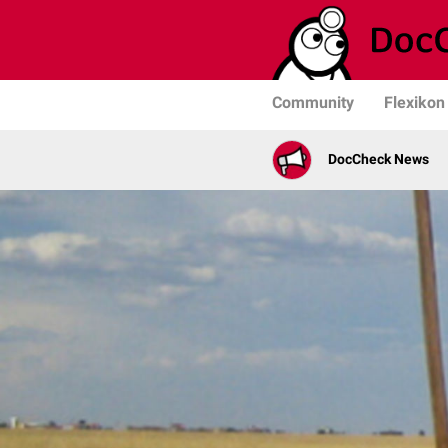
Community
Flexikon
DocCheck News