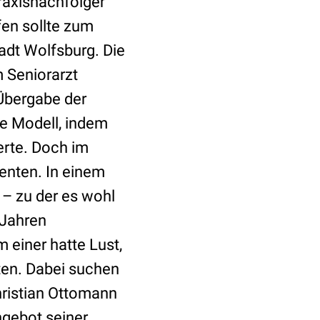
raxisnachfolger
en sollte zum
tadt Wolfsburg. Die
 Seniorarzt
 Übergabe der
he Modell, indem
erte. Doch im
senten. In einem
 – zu der es wohl
 Jahren
einer hatte Lust,
ten. Dabei suchen
hristian Ottomann
ngebot seiner