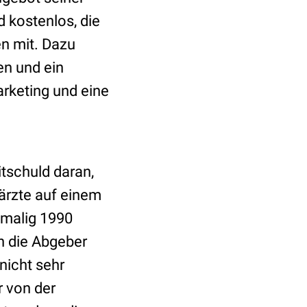
d kostenlos, die
en mit. Dazu
en und ein
rketing und eine
itschuld daran,
därzte auf einem
tmalig 1990
ch die Abgeber
nicht sehr
r von der