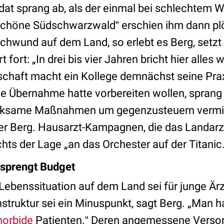
dat sprang ab, als der einmal bei schlechtem We
schöne Südschwarzwald‟ erschien ihm dann pl
eschwund auf dem Land, so erlebt es Berg, setzt 
fort: „In drei bis vier Jahren bricht hier alles w
chaft macht ein Kollege demnächst seine Praxi
 die Übernahme hatte vorbereiten wollen, sprang 
irksame Maßnahmen um gegenzusteuern vermi
er Berg. Hausarzt-Kampagnen, die das Landarz
hts der Lage „an das Orchester auf der Titanic.
 sprengt Budget
 Lebenssituation auf dem Land sei für junge Ärz
struktur sei ein Minuspunkt, sagt Berg. „Man h
morbide
Patienten.‟ Deren angemessene Verso