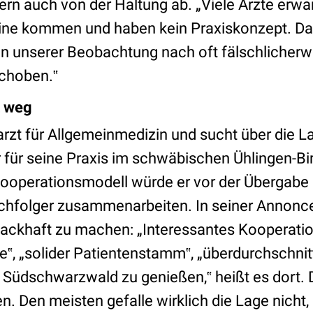
rn auch von der Haltung ab. „Viele Ärzte erwar
eine kommen und haben kein Praxiskonzept. D
nn unserer Beobachtung nach oft fälschlicherw
choben.‟
t weg
arzt für Allgemeinmedizin und sucht über die 
für seine Praxis im schwäbischen Ühlingen-Bir
 Kooperationsmodell würde er vor der Übergabe
hfolger zusammenarbeiten. In seiner Annonce 
ackhaft zu machen: „Interessantes Kooperati
‟, „solider Patientenstamm‟, „überdurchschnittl
 Südschwarzwald zu genießen,‟ heißt es dort. 
. Den meisten gefalle wirklich die Lage nicht, 