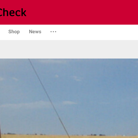
Shop
News