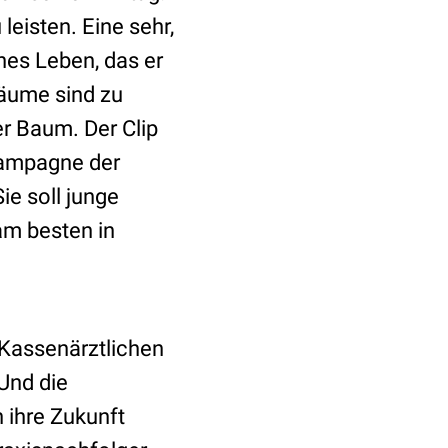
eisten. Eine sehr,
nes Leben, das er
räume sind zu
er Baum. Der Clip
 Kampagne der
e soll junge
am besten in
e Kassenärztlichen
Und die
 ihre Zukunft