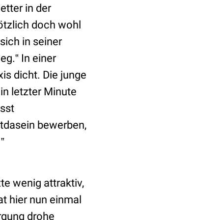
tter in der
ötzlich doch wohl
sich in seiner
eg.‟ In einer
s dicht. Die junge
in letzter Minute
sst
tdasein bewerben,
‟
te wenig attraktiv,
at hier nun einmal
rgung drohe