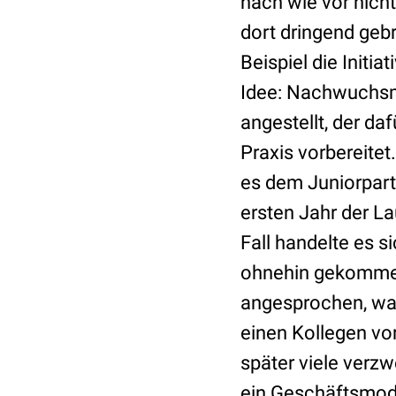
nach wie vor nich
dort dringend ge
Beispiel die Initi
Idee: Nachwuchsme
angestellt, der da
Praxis vorbereitet
es dem Juniorpart
ersten Jahr der La
Fall handelte es 
ohnehin gekommen 
angesprochen, war
einen Kollegen vo
später viele verzw
ein Geschäftsmode