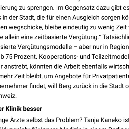
tierung zu sprengen. Im Gegensatz dazu gibt e
s in der Stadt, die für einen Ausgleich sorgen k
n wegschicke, bleibe eindeutig zu wenig Zeit f
llein eine zeitbasierte Vergütung.‟ Tatsächlic
asierte Vergütungsmodelle – aber nur in Region
b 75 Prozent. Kooperations- und Teilzeitmodel
 anstrebt, könnten die Arbeit ebenfalls wirtsc
 mehr Zeit bleibt, um Angebote für Privatpatien
rnehmer findet, will Berg zurück in die Stadt o
chweiz.
r Klinik besser
nge Ärzte selbst das Problem? Tanja Kaneko ist