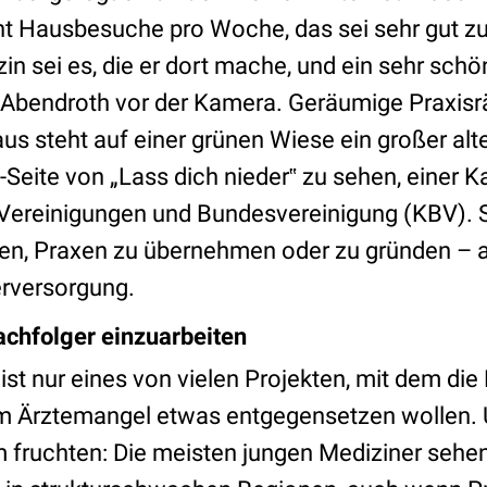
t Hausbesuche pro Woche, das sei sehr gut zu l
n sei es, die er dort mache, und ein sehr schö
lt Abendroth vor der Kamera. Geräumige Praxis
s steht auf einer grünen Wiese ein großer alt
et-Seite von „Lass dich nieder‟ zu sehen, einer
Vereinigungen und Bundesvereinigung (KBV). Si
en, Praxen zu übernehmen oder zu gründen – 
rversorgung.
achfolger einzuarbeiten
 ist nur eines von vielen Projekten, mit dem di
m Ärztemangel etwas entgegensetzen wollen. 
fruchten: Die meisten jungen Mediziner sehen