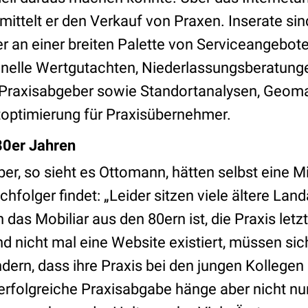
mittelt er den Verkauf von Praxen. Inserate sin
er an einer breiten Palette von Serviceangebot
nelle Wertgutachten, Niederlassungsberatung
 Praxisabgeber sowie Standortanalysen, Geoma
ptimierung für Praxisübernehmer.
80er Jahren
er, so sieht es Ottomann, hätten selbst eine M
hfolger findet: „Leider sitzen viele ältere Lan
as Mobiliar aus den 80ern ist, die Praxis letz
d nicht mal eine Website existiert, müssen si
ern, dass ihre Praxis bei den jungen Kollegen 
ne erfolgreiche Praxisabgabe hänge aber nicht nu