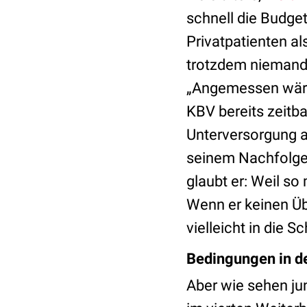
schnell die Budge
Privatpatienten al
trotzdem niemande
„Angemessen wäre a
KBV bereits zeitb
Unterversorgung a
seinem Nachfolger
glaubt er: Weil so
Wenn er keinen Übe
vielleicht in die S
Bedingungen in de
Aber wie sehen ju