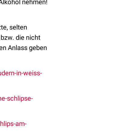
 Alkohol nehmen!
te, selten
bzw. die nicht
ken Anlass geben
dern-in-weiss-
e-schlipse-
hlips-am-