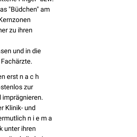
, das "Büdchen" am
 Kernzonen
er zu ihren
sen und in die
 Fachärzte.
 erst n a c h
ostenlos zur
d imprägnieren.
r Klinik- und
rmutlich n i e m a
k unter ihren