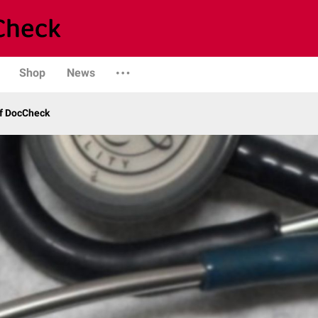
Shop
News
uf DocCheck