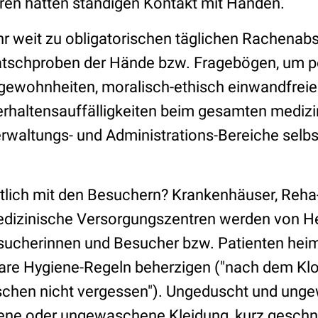
en hätten ständigen Kontakt mit Händen.
hr weit zu obligatorischen täglichen Rachenabs
latschproben der Hände bzw. Fragebögen, um po
sgewohnheiten, moralisch-ethisch einwandfre
rhaltensauffälligkeiten beim gesamten mediz
erwaltungs- und Administrations-Bereiche selbs
ntlich mit den Besuchern? Krankenhäuser, Reha-
edizinische Versorgungszentren werden von H
ucherinnen und Besucher bzw. Patienten heim
are Hygiene-Regeln beherzigen ("nach dem Kl
chen nicht vergessen"). Ungeduscht und unge
ene oder ungewaschene Kleidung, kurz geschni