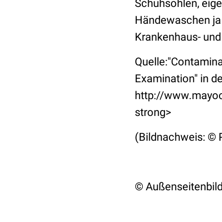
Schuhsohlen, eige
Händewaschen ja n
Krankenhaus- und 
Quelle:"Contamina
Examination" in d
http://www.mayoc
strong>
(Bildnachweis: © P
© Außenseitenbil