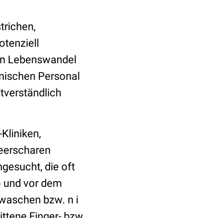
trichen,
tenziell
ien Lebenswandel
inischen Personal
tverständlich
Kliniken,
eerscharen
gesucht, die oft
o und vor dem
waschen bzw. n i
ttene Finger- bzw.