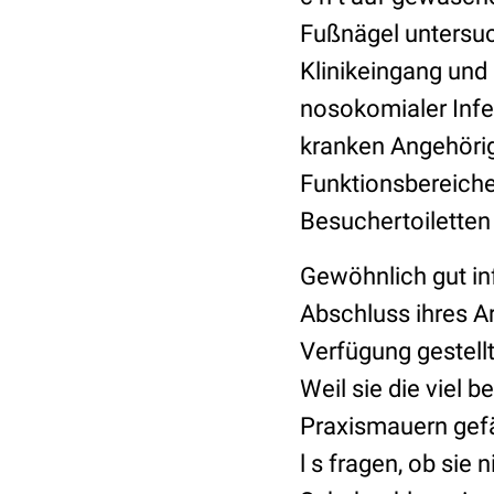
Fußnägel untersuch
Klinikeingang und
nosokomialer Infe
kranken Angehörige
Funktionsbereiche
Besuchertoiletten
Gewöhnlich gut in
Abschluss ihres Ar
Verfügung gestell
Weil sie die viel b
Praxismauern gefä
l s fragen, ob sie 