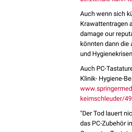
Auch wenn sich kür
Krawattentragen a
damage our reputa
könnten dann die 
und Hygienekrisen
Auch PC-Tastature
Klinik- Hygiene-Be
www.springermediz
keimschleuder/49
"Der Tod lauert ni
das PC-Zubehör im