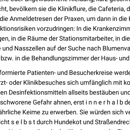
t, bevölkern sie die Klinikflure, die Cafeteria
 die Anmeldetresen der Praxen, um dann in die
ktionsrisiken vorzudringen: In die Krankenzimm
n, in die Räume der Stationsmitarbeiter, in die
 und Nasszellen auf der Suche nach Blumenva
 bzw. in die Behandlungszimmer der Haus- und
formierte Patienten- und Besucherkreise werden
zt- oder Klinikbesuches sich umfänglich mit k
ten Desinfektionsmitteln allseits bestäuben un
eschworene Gefahr ahnen, erst i n n e r h a l b de
hrliche Keime zu erwerben. Sie würden sich ve
nicht s e l b s t durch Hundekot und Straßendrec