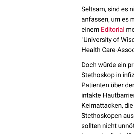
Seltsam, sind es ni
anfassen, um es m
einem
Editorial
mel
"University of Wi
Health Care-Assoc
Doch würde ein pro
Stethoskop in inf
Patienten über de
intakte Hautbarri
Keimattacken, die
Stethoskopen ausg
sollten nicht unn