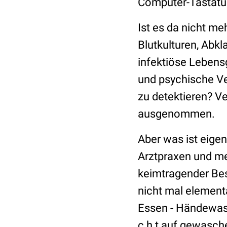
Computer-Tastatur
Ist es da nicht me
Blutkulturen, Abk
infektiöse Leben
und psychische Ve
zu detektieren? V
ausgenommen.
Aber was ist eige
Arztpraxen und m
keimtragender Bes
nicht mal element
Essen - Händewas
c h t auf gewasch