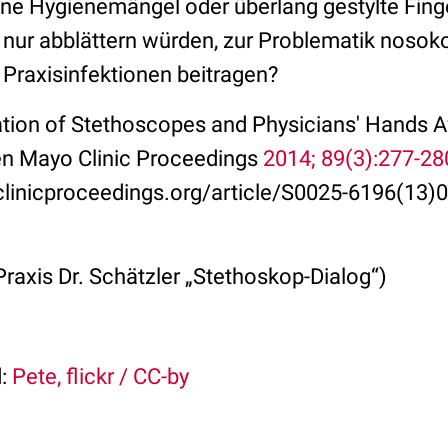
ne Hygienemängel oder überlang gestylte Finge
ur abblättern würden, zur Problematik nosok
Praxisinfektionen beitragen?
tion of Stethoscopes and Physicians' Hands Af
en Mayo Clinic Proceedings
2014; 89(3):277-28
linicproceedings.org/article/S0025-6196(13)0
raxis Dr. Schätzler „Stethoskop-Dialog“)
d:
Pete, flickr / CC-by