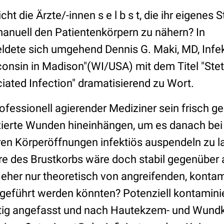
cht die Ärzte/-innen s e l b s t, die ihr eigenes
anuell den Patientenkörpern zu nähern? In
dete sich umgehend Dennis G. Maki, MD, Infek
sconsin in Madison"(WI/USA) mit dem Titel "St
iated Infection" dramatisierend zu Wort.
fessionell agierender Mediziner sein frisch ge
izierte Wunden hineinhängen, um es danach bei
ren Körperöffnungen infektiös auspendeln zu l
ere des Brustkorbs wäre doch stabil gegenüber
 eher nur theoretisch von angreifenden, kontam
eführt werden könnten? Potenziell kontamini
ötig angefasst und nach Hautekzem- und Wundk