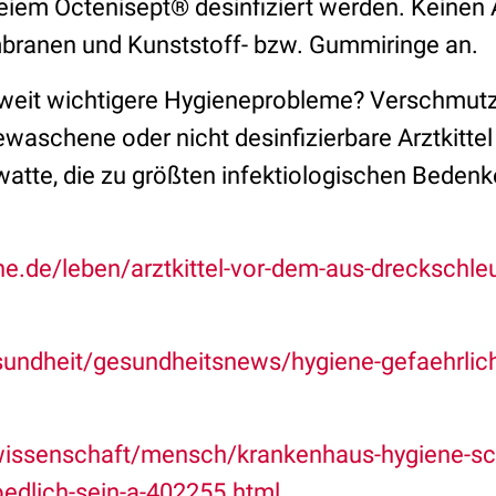
reiem Octenisept® desinfiziert werden. Keinen
mbranen und Kunststoff- bzw. Gummiringe an.
t weit wichtigere Hygieneprobleme? Verschmutz
aschene oder nicht desinfizierbare Arztkittel 
tte, die zu größten infektiologischen Beden
de/leben/arztkittel-vor-dem-aus-dreckschleu
undheit/gesundheitsnews/hygiene-gefaehrlich
issenschaft/mensch/krankenhaus-hygiene-sc
oedlich-sein-a-402255.html