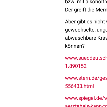
bzw. mit alkoholf
Der greift die Me
Aber gibt es nich
gewechselte, ungew
abwaschbare Krawa
können?
www.sueddeutsche.
1.890152
www.stern.de/ges
556433.html
www.spiegel.de/w
aerztehals-kann-t