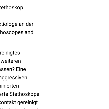
 Stethoskop
tiologe an der
ethoscopes and
reinigtes
 weiteren
assen? Eine
 aggressiven
inierten
erte Stethoskope
ontakt gereinigt