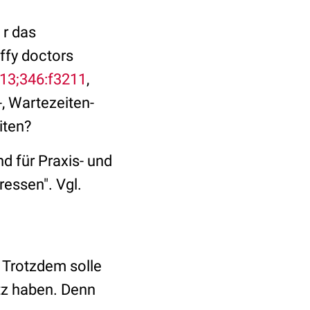
 r das
ffy doctors
13;346:f3211
,
, Wartezeiten-
iten?
d für Praxis- und
ressen". Vgl.
. Trotzdem solle
tz haben. Denn