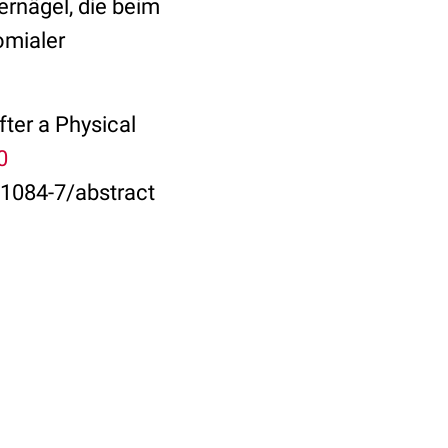
rnägel, die beim
omialer
ter a Physical
0
1084-7/abstract