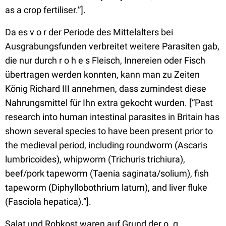
as a crop fertiliser.”]
.
Da es v o r der Periode des Mittelalters bei
Ausgrabungsfunden verbreitet weitere Parasiten gab,
die nur durch r o h e s Fleisch, Innereien oder Fisch
übertragen werden konnten, kann man zu Zeiten
König Richard III annehmen, dass zumindest diese
Nahrungsmittel für Ihn extra gekocht wurden.
[“Past
research into human intestinal parasites in Britain has
shown several species to have been present prior to
the medieval period, including roundworm (Ascaris
lumbricoides), whipworm (Trichuris trichiura),
beef/pork tapeworm (Taenia saginata/solium), fish
tapeworm (Diphyllobothrium latum), and liver fluke
(Fasciola hepatica).”]
.
Salat und Rohkost waren auf Grund der o. g.