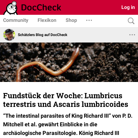
Log in
Community
Flexikon
Shop
Schätzlers Blog auf DocCheck
Fundstück der Woche: Lumbricus
terrestris und Ascaris lumbricoides
“The intestinal parasites of King Richard III” von P. D.
Mitchell et al. gewährt Einblicke in die
archäologische Parasitologie. König Richard III