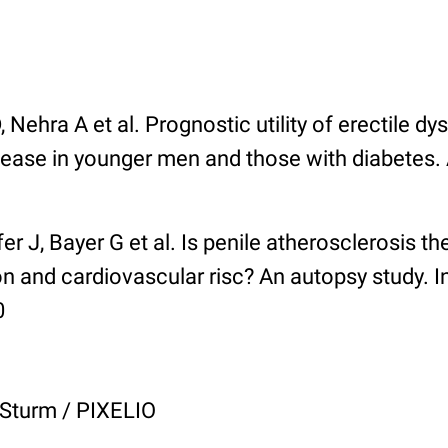
, Nehra A et al.
Prognostic utility of erectile dy
sease in younger men and those with diabetes
.
r J, Bayer G et al.
Is penile atherosclerosis th
on and cardiovascular risc? An autopsy study
. 
0
r Sturm / PIXELIO