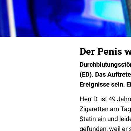
Der Penis 
Durchblutungsstör
(ED). Das Auftret
Ereignisse sein. 
Herr D. ist 49 Jah
Zigaretten am Tag
Statin ein und lei
gefunden, weil er