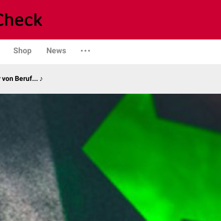
Shop
News
von Beruf... ♪