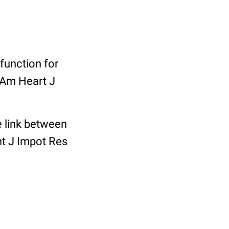
sfunction for
 Am Heart J
e link between
Int J Impot Res