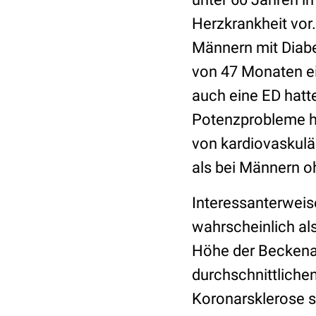
Herzkrankheit vor.
Männern mit Diabe
von 47 Monaten ei
auch eine ED hatt
Potenzprobleme ha
von kardiovaskulä
als bei Männern o
Interessanterweise
wahrscheinlich als
Höhe der Beckenar
durchschnittliche
Koronarsklerose so