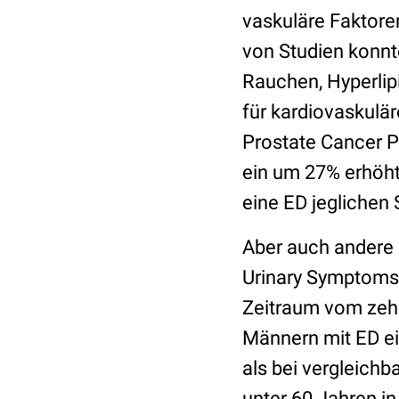
vaskuläre Faktoren
von Studien konnte
Rauchen, Hyperlip
für kardiovaskulär
Prostate Cancer Pr
ein um 27% erhöht
eine ED jeglichen
Aber auch andere 
Urinary Symptoms
Zeitraum vom zehn
Männern mit ED ei
als bei vergleichb
unter 60 Jahren in