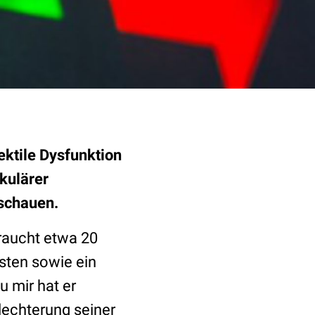
ektile Dysfunktion
kulärer
 schauen.
 raucht etwa 20
sten sowie ein
u mir hat er
lechterung seiner