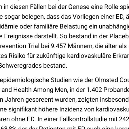
 in diesen Fällen bei der Genese eine Rolle spi
 sogar belegen, dass das Vorliegen einer ED, 
idämie oder familiäre Belastung ein unabhängi
e Ereignisse darstellt. So bestand in der Plac
evention Trial bei 9.457 Männern, die älter als
es Risiko für zukünftige kardiovaskuläre Erkr
 Schweregrades bestand.
epidemiologische Studien wie der Olmsted Cou
 and Health Among Men, in der 1.402 Probande
 Jahren gescreent wurden, zeigten insbesonde
ne signifikant höhere Inzidenz von kardiovasku
aren ohne ED. In einer Fallkontrollstudie mit 24
 68,8% der der Patienten mit ED auch eine koro