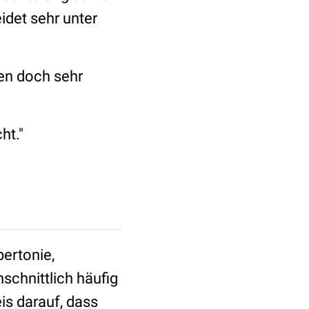
idet sehr unter
len doch sehr
ht."
ertonie,
hschnittlich häufig
eis darauf, dass