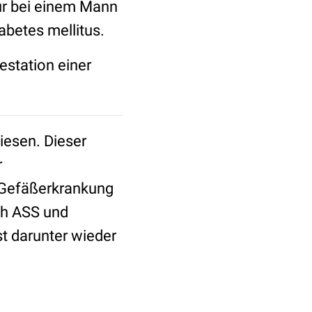
nur bei einem Mann
iabetes mellitus.
station einer
iesen. Dieser
r
-Gefäßerkrankung
ch ASS und
t darunter wieder