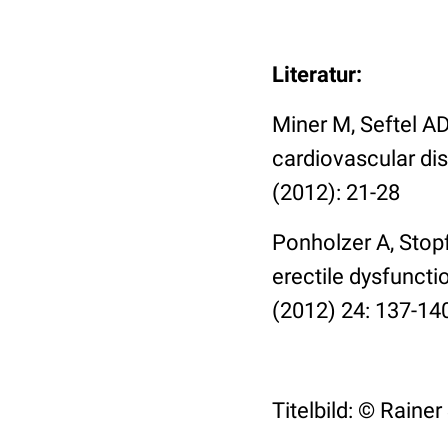
Literatur:
Miner M, Seftel AD
cardiovascular di
(2012): 21-28
Ponholzer A, Stopfe
erectile dysfuncti
(2012) 24: 137-14
Titelbild: © Raine