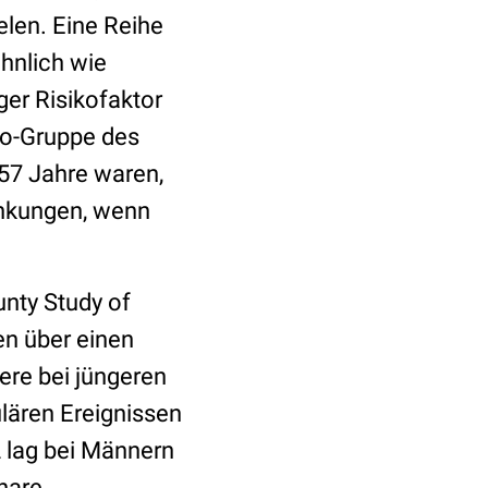
elen. Eine Reihe
ähnlich wie
ger Risikofaktor
ebo-Gruppe des
 57 Jahre waren,
ankungen, wenn
nty Study of
n über einen
re bei jüngeren
lären Ereignissen
2 lag bei Männern
nare