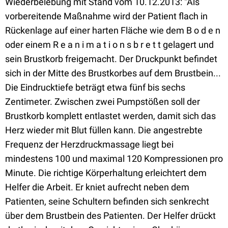
Wiederbelebung mit Stand vom 10.12.2013: "Als
vorbereitende Maßnahme wird der Patient flach in
Rückenlage auf einer harten Fläche wie dem B o d e n
oder einem R e a n i m a t i o n s b r e t t gelagert und
sein Brustkorb freigemacht. Der Druckpunkt befindet
sich in der Mitte des Brustkorbes auf dem Brustbein...
Die Eindrucktiefe beträgt etwa fünf bis sechs
Zentimeter. Zwischen zwei Pumpstößen soll der
Brustkorb komplett entlastet werden, damit sich das
Herz wieder mit Blut füllen kann. Die angestrebte
Frequenz der Herzdruckmassage liegt bei
mindestens 100 und maximal 120 Kompressionen pro
Minute. Die richtige Körperhaltung erleichtert dem
Helfer die Arbeit. Er kniet aufrecht neben dem
Patienten, seine Schultern befinden sich senkrecht
über dem Brustbein des Patienten. Der Helfer drückt