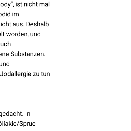
ody”, ist nicht mal
odid im
icht aus. Deshalb
elt worden, und
Auch
gene Substanzen.
 und
 Jodallergie zu tun
 gedacht. In
öliakie/Sprue