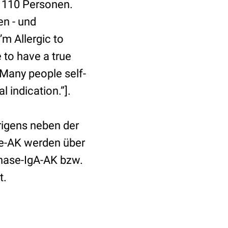
 : 110 Personen.
en - und
’m Allergic to
e to have a true
 Many people self-
l indication.”].
rigens neben der
ie-AK werden über
nase-IgA-AK bzw.
t.