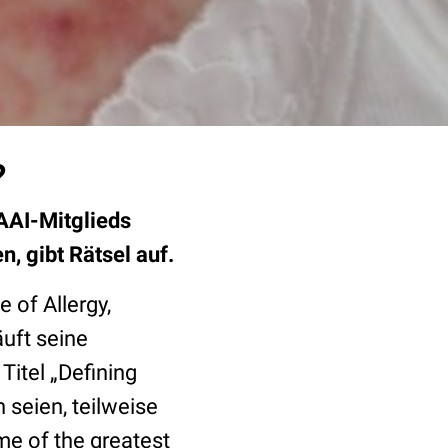
?
AAI-Mitglieds
, gibt Rätsel auf.
 of Allergy,
uft seine
Titel „Defining
 seien, teilweise
me of the greatest