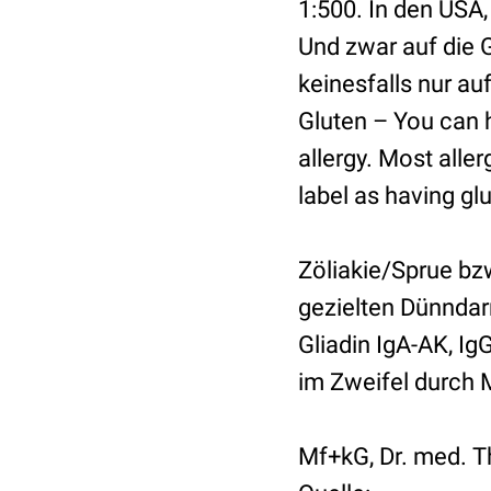
1:500. In den USA, 
Und zwar auf die 
keinesfalls nur au
Gluten – You can h
allergy. Most alle
label as having gl
Zöliakie/Sprue bz
gezielten Dünndar
Gliadin IgA-AK, 
im Zweifel durch 
Mf+kG, Dr. med. 