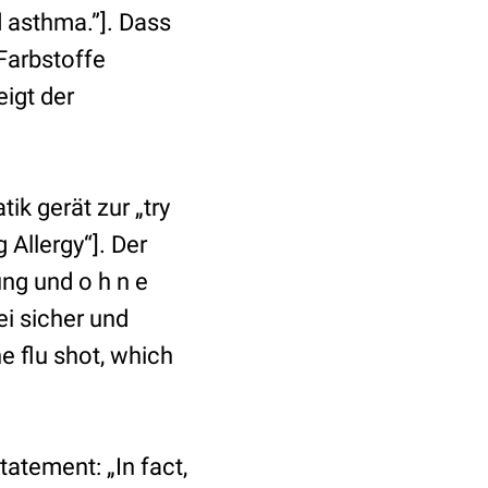
d asthma.”]. Dass
Farbstoffe
igt der
k gerät zur „try
Allergy“]. Der
ng und o h n e
ei sicher und
e flu shot, which
tatement: „In fact,