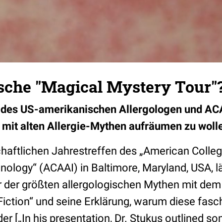
ische "Magical Mystery Tour"
n des US-amerikanischen Allergologen und AC
 mit alten Allergie-Mythen aufräumen zu wollen
aftlichen Jahrestreffen des „American College
logy“ (ACAAI) in Baltimore, Maryland, USA, lä
r der größten allergologischen Mythen mit dem 
Fiction“ und seine Erklärung, warum diese fasch
er [„In his presentation, Dr. Stukus outlined so