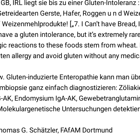
GB, IRL liegt sie bis zu einer Gluten-Intoleranz
Getreidearten Gerste, Hafer, Roggen u n d Weiz
f Weizenmehlprodukte! [„7. I Can’t have Bread, I
ave a gluten intolerance, but it’s extremely rar
rgic reactions to these foods stem from wheat.
uten allergy and avoid gluten without any medica
w. Gluten-induzierte Enteropathie kann man üb
mbiopsie ganz einfach diagnostizieren: Zöliak
IgG-AK, Endomysium IgA-AK, Gewebetranglutami
Molekulargenetische Untersuchungen detektier
Thomas G. Schätzler, FAfAM Dortmund