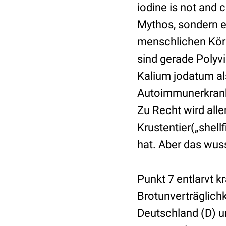
iodine is not and 
Mythos, sondern e
menschlichen Körp
sind gerade Polyv
Kalium jodatum al
Autoimmunerkranku
Zu Recht wird all
Krustentier(„shellf
hat. Aber das wus
Punkt 7 entlarvt 
Brotunverträglichke
Deutschland (D) u