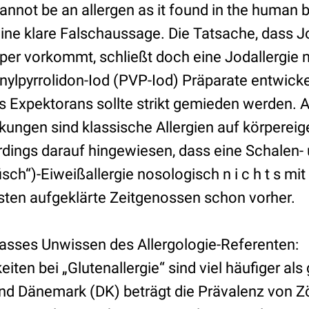
cannot be an allergen as it found in the human b
ine klare Falschaussage. Die Tatsache, dass J
er vorkommt, schließt doch eine Jodallergie n
inylpyrrolidon-Iod (PVP-Iod) Präparate entwick
s Expektorans sollte strikt gemieden werden. 
ngen sind klassische Allergien auf körperei
erdings darauf hingewiesen, dass eine Schalen-
isch“)-Eiweißallergie nosologisch n i c h t s mit
sten aufgeklärte Zeitgenossen schon vorher.
krasses Unwissen des Allergologie-Referenten:
iten bei „Glutenallergie“ sind viel häufiger als
nd Dänemark (DK) beträgt die Prävalenz von Z