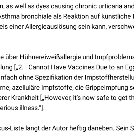
n, as well as dyes causing chronic urticaria an
Asthma bronchiale als Reaktion auf künstliche 
is einer Allergieauslösung sein kann, verschwe
e über Hühnereiweißallergie und Impfproblemati
ung [„2. I Cannot Have Vaccines Due to an Egg 
nfach ohne Spezifikation der Impstoffherstellu
e, azelluläre Impfstoffe, die Grippeimpfung s
er Krankheit [„However, it’s now safe to get th
rious illness.“].
kus-Liste langt der Autor heftig daneben. Sein S