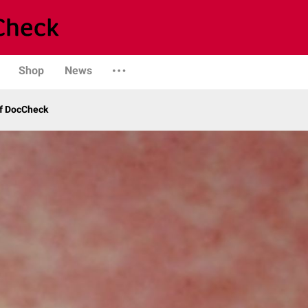
Shop
News
uf DocCheck