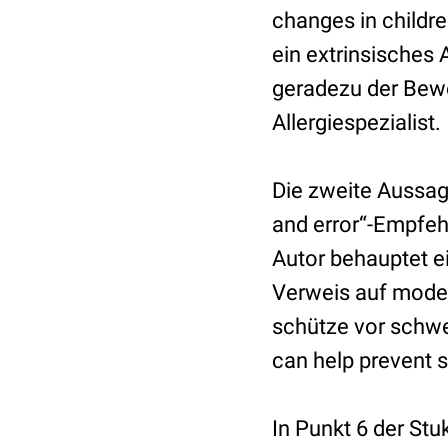
changes in childre
ein extrinsisches 
geradezu der Bewe
Allergiespezialist.
Die zweite Aussag
and error“-Empfehl
Autor behauptet ei
Verweis auf modern
schütze vor schwer
can help prevent se
In Punkt 6 der Stu