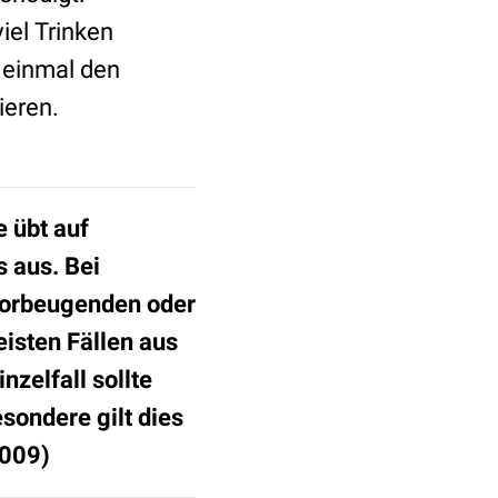
el Trinken
 einmal den
eren.
 übt auf
s aus. Bei
vorbeugenden oder
isten Fällen aus
nzelfall sollte
sondere gilt dies
2009)