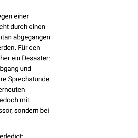
egen einer
cht durch einen
pontan abgegangen
erden. Für den
her ein Desaster:
abgang und
sere Sprechstunde
 erneuten
jedoch mit
ssor, sondern bei
rledigt: