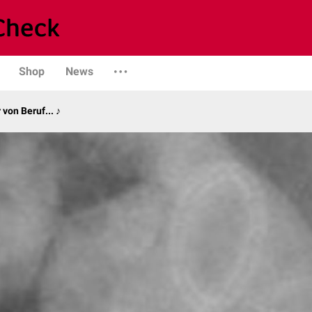
Shop
News
von Beruf... ♪