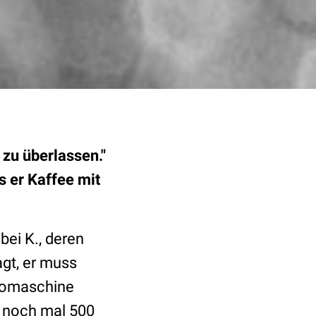
 zu überlassen."
s er Kaffee mit
bei K., deren
agt, er muss
ssomaschine
d noch mal 500