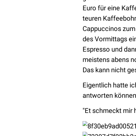
Euro für eine Kaf
teuren Kaffeebohne
Cappuccinos zum F
des Vormittags e
Espresso und dan
meistens abens no
Das kann nicht ges
Eigentlich hatte i
antworten können, 
"Et schmeckt mir h