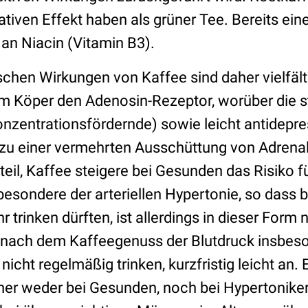
ativen Effekt haben als grüner Tee. Bereits ei
an Niacin (Vitamin B3).
chen Wirkungen von Kaffee sind daher vielfälti
 im Köper den Adenosin-Rezeptor, worüber die 
nzentrationsfördernde) sowie leicht antidepr
es zu einer vermehrten Ausschüttung von Adren
il, Kaffee steigere bei Gesunden das Risiko fü
esondere der arteriellen Hypertonie, so dass b
trinken dürften, ist allerdings in dieser Form n
t nach dem Kaffeegenuss der Blutdruck insbes
nicht regelmäßig trinken, kurzfristig leicht an. 
her weder bei Gesunden, noch bei Hypertonik