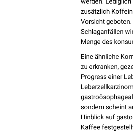
werden. Lediglich
zusätzlich Koffein
Vorsicht geboten.
Schlaganfällen wi
Menge des konsum
Eine ähnliche Korr
zu erkranken, geze
Progress einer Le
Leberzellkarzinom
gastroösophagealem
sondern scheint a
Hinblick auf gast
Kaffee festgestel