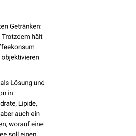
sten Getränken:
. Trotzdem hält
Kaffeekonsum
 objektivieren
 als Lösung und
on in
rate, Lipide,
 aber auch ein
en, worauf eine
ee soll einen