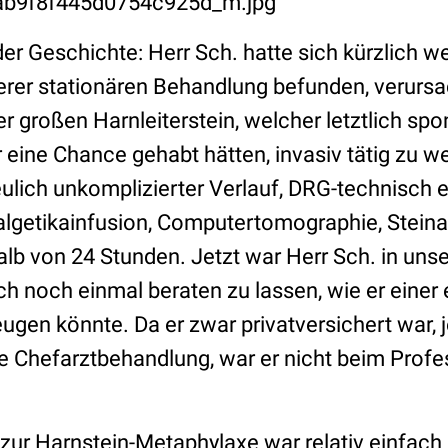
er Geschichte: Herr Sch. hatte sich kürzlich w
serer stationären Behandlung befunden, verursa
er großen Harnleiterstein, welcher letztlich s
 eine Chance gehabt hätten, invasiv tätig zu w
eulich unkomplizierter Verlauf, DRG-technisch e
lgetikainfusion, Computertomographie, Stein
alb von 24 Stunden. Jetzt war Herr Sch. in un
 noch einmal beraten zu lassen, wie er einer
ugen könnte. Da er zwar privatversichert war, 
e Chefarztbehandlung, war er nicht beim Profe
zur Harnstein-Metaphylaxe war relativ einfach e