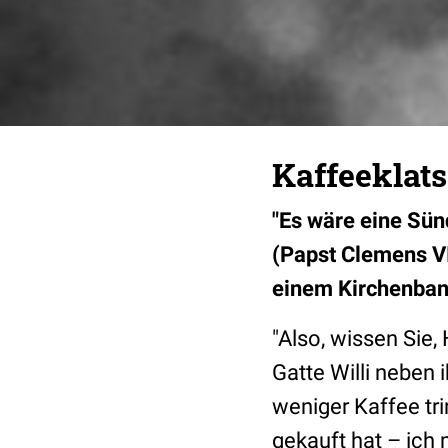
Kaffeeklat
"Es wäre eine Sün
(Papst Clemens VI
einem Kirchenbann
"Also, wissen Sie, 
Gatte Willi neben
weniger Kaffee tr
gekauft hat – ich