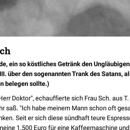
sch
de, ein so köstliches Getränk den Ungläubigen
II. über den sogenannten Trank des Satans, al
 belegen sollte.)
Herr Doktor", echauffierte sich Frau Sch. aus T. 
 ihr saß. "Ich habe meinem Mann schon oft ges
inken. Seit er sich diese sündhaft teure Espre
 meine 1.500 Euro für eine Kaffeemaschine un