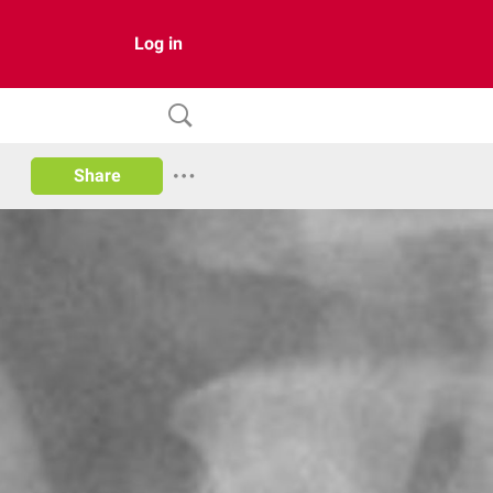
Log in
Share