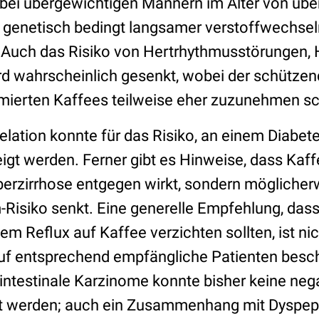
 bei übergewichtigen Männern im Alter von über
 genetisch bedingt langsamer verstoffwechseln
 Auch das Risiko von Hertrhythmusstörungen, 
rd wahrscheinlich gesenkt, wobei der schützend
ierten Kaffees teilweise eher zuzunehmen sc
elation konnte für das Risiko, an einem Diabete
igt werden. Ferner gibt es Hinweise, dass Kaf
berzirrhose entgegen wirkt, sondern möglicher
-Risiko senkt. Eine generelle Empfehlung, dass
 Reflux auf Kaffee verzichten sollten, ist nic
uf entsprechend empfängliche Patienten besch
ointestinale Karzinome konnte bisher keine neg
lt werden; auch ein Zusammenhang mit Dyspep