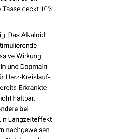
ne Tasse deckt 10%
g: Das Alkaloid
stimulierende
essive Wirkung
alin und Dopmain
r Herz-Kreislauf-
ereits Erkrankte
icht haltbar.
ondere bei
Ein Langzeiteffekt
ern nachgeweisen