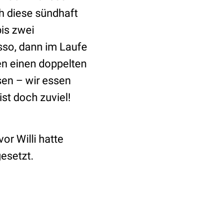
h diese sündhaft
bis zwei
sso, dann im Laufe
n einen doppelten
en – wir essen
st doch zuviel!
or Willi hatte
esetzt.