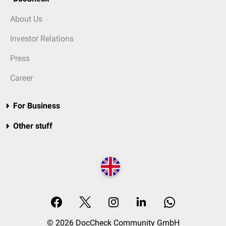
About Us
Investor Relations
Press
Career
For Business
Other stuff
© 2026 DocCheck Community GmbH