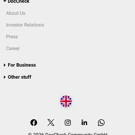
DocCheck
About Us
Investor Relations
Press
Career
For Business
Other stuff
© 2026 DocCheck Community GmbH