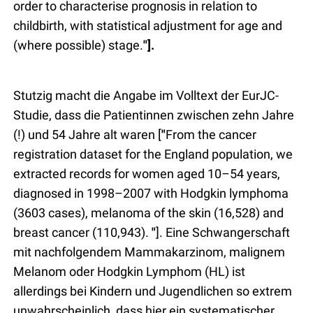
order to characterise prognosis in relation to
childbirth, with statistical adjustment for age and
(where possible) stage.
"].
Stutzig macht die Angabe im Volltext der EurJC-
Studie, dass die Patientinnen zwischen zehn Jahre
(!) und 54 Jahre alt waren [
"
From the cancer
registration dataset for the England population, we
extracted records for women aged 10–54 years,
diagnosed in 1998–2007 with Hodgkin lymphoma
(3603 cases), melanoma of the skin (16,528) and
breast cancer (110,943).
"
]. Eine Schwangerschaft
mit nachfolgendem Mammakarzinom, malignem
Melanom oder Hodgkin Lymphom (HL) ist
allerdings bei Kindern und Jugendlichen so extrem
unwahrscheinlich, dass hier ein systematischer