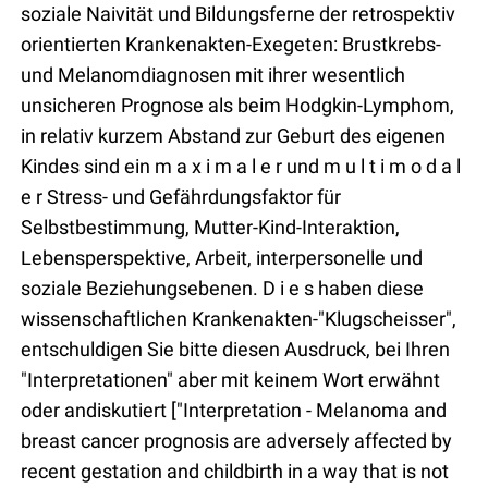
soziale Naivität und Bildungsferne der retrospektiv
orientierten Krankenakten-Exegeten: Brustkrebs-
und Melanomdiagnosen mit ihrer wesentlich
unsicheren Prognose als beim Hodgkin-Lymphom,
in relativ kurzem Abstand zur Geburt des eigenen
Kindes sind ein m a x i m a l e r und m u l t i m o d a l
e r Stress- und Gefährdungsfaktor für
Selbstbestimmung, Mutter-Kind-Interaktion,
Lebensperspektive, Arbeit, interpersonelle und
soziale Beziehungsebenen. D i e s haben diese
wissenschaftlichen Krankenakten-"Klugscheisser",
entschuldigen Sie bitte diesen Ausdruck, bei Ihren
"Interpretationen" aber mit keinem Wort erwähnt
oder andiskutiert ["
Interpretation -
Melanoma and
breast cancer prognosis are adversely affected by
recent gestation and childbirth in a way that is not