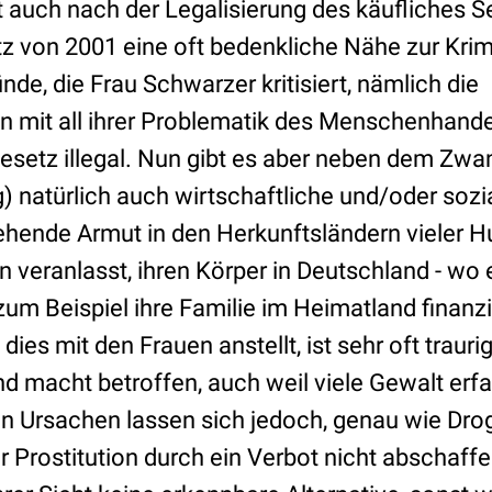
t auch nach der Legalisierung des käufliches S
tz von 2001 eine oft bedenkliche Nähe zur Krim
nde, die Frau Schwarzer kritisiert, nämlich die
 mit all ihrer Problematik des Menschenhandel
setz illegal. Nun gibt es aber neben dem Zwa
 natürlich auch wirtschaftliche und/oder soz
ehende Armut in den Herkunftsländern vieler Hu
veranlasst, ihren Körper in Deutschland - wo es 
um Beispiel ihre Familie im Heimatland finanzi
dies mit den Frauen anstellt, ist sehr oft traur
d macht betroffen, auch weil viele Gewalt erfa
n Ursachen lassen sich jedoch, genau wie Dro
ür Prostitution durch ein Verbot nicht abschaff