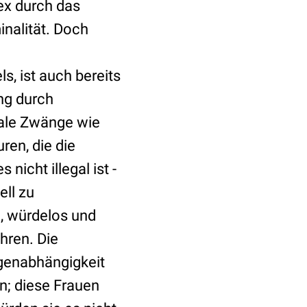
ex durch das
inalität. Doch
s, ist auch bereits
ng durch
iale Zwänge wie
ren, die die
nicht illegal ist -
ell zu
ig, würdelos und
hren. Die
genabhängigkeit
en; diese Frauen