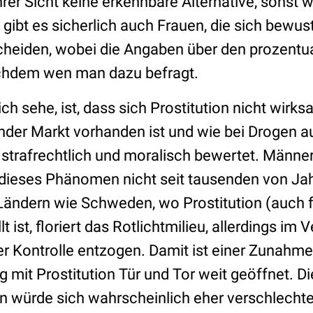
hrer Sicht keine erkennbare Alternative, sonst w
bt es sicherlich auch Frauen, die sich bewust u
cheiden, wobei die Angaben über den prozentua
chdem wen man dazu befragt.
ch sehe, ist, dass sich Prostitution nicht wirks
nder Markt vorhanden ist und wie bei Drogen au
strafrechtlich und moralisch bewertet. Männer 
 dieses Phänomen nicht seit tausenden von Jah
Ländern wie Schweden, wo Prostitution (auch fü
lt ist, floriert das Rotlichtmilieu, allerdings i
her Kontrolle entzogen. Damit ist einer Zunahme 
it Prostitution Tür und Tor weit geöffnet. Die
n würde sich wahrscheinlich eher verschlechte