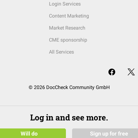
Login Services
Content Marketing
Market Research
CME sponsorship
All Services
© 2026 DocCheck Community GmbH
Log in and see more.
Will do
Sign up for free