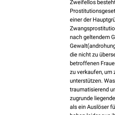
Zweifellos besteh
Prostitutionsgese
einer der Hauptgrü
Zwangsprostitution
nach geltendem Ge
Gewalt(androhung)
die nicht zu übers
betroffenen Frauen 
zu verkaufen, um z
unterstützen. Was 
traumatisierend un
zugrunde liegende
als ein Auslöser f