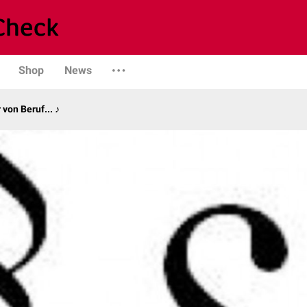
Shop
News
von Beruf... ♪