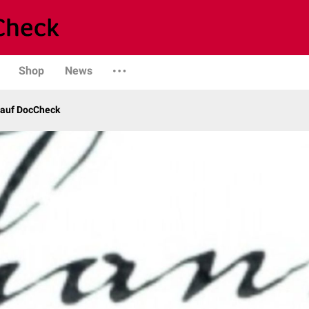
Shop
News
 auf DocCheck