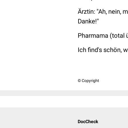
Ärztin:
"Ah, nein, 
Danke!"
Pharmama (total üb
Ich find's schön, 
© Copyright
DocCheck