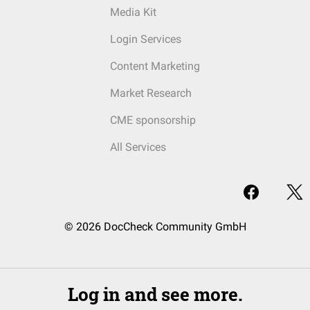
Media Kit
Login Services
Content Marketing
Market Research
CME sponsorship
All Services
© 2026 DocCheck Community GmbH
Log in and see more.