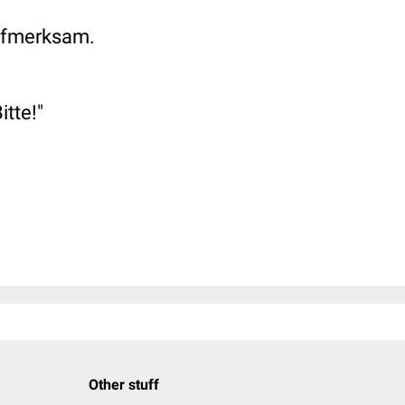
aufmerksam.
itte!"
Other stuff