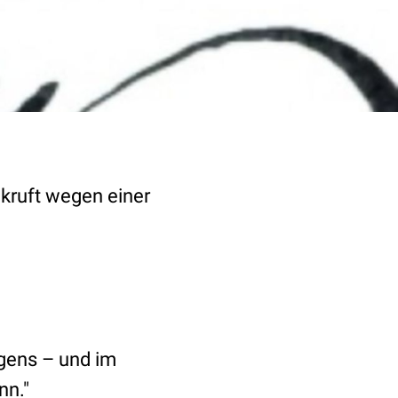
ckruft wegen einer
rgens – und im
nn."