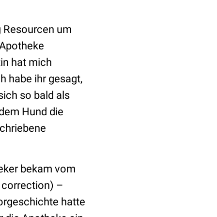
ug Resourcen um
r Apotheke
tin hat mich
 habe ihr gesagt,
ich so bald als
e dem Hund die
eschriebene
heker bekam vom
correction) –
Vorgeschichte hatte