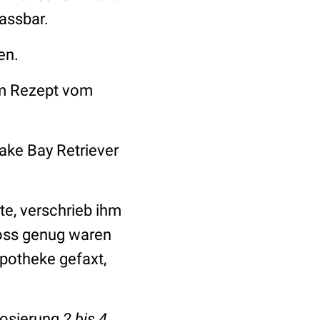
assbar.
en.
em Rezept vom
ake Bay Retriever
te, verschrieb ihm
gross genug waren
potheke gefaxt,
Dosierung
2 bis 4