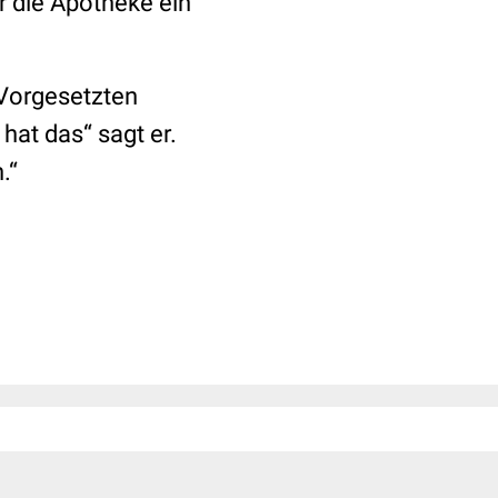
r die Apotheke ein
 Vorgesetzten
 hat das“
sagt er.
.“