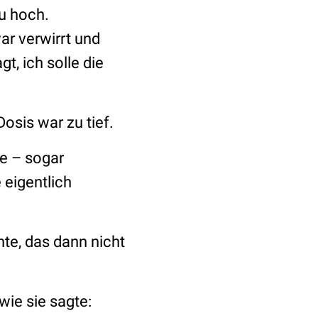
zu hoch.
r verwirrt und
t, ich solle die
osis war zu tief.
ie – sogar
 eigentlich
nte, das dann nicht
wie sie sagte: