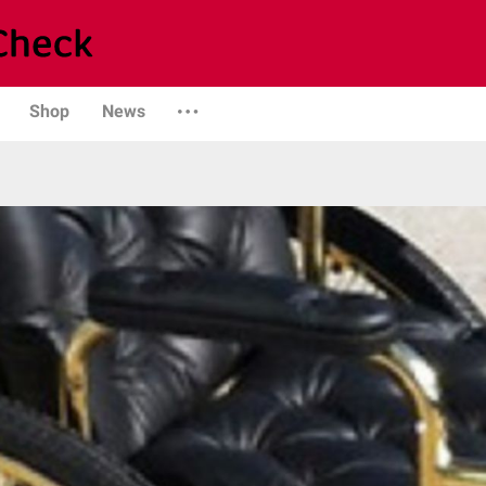
Shop
News