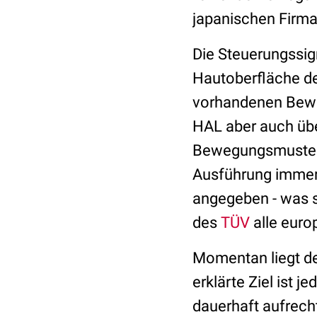
japanischen Firma 
Die Steuerungssig
Hautoberfläche de
vorhandenen Bewe
HAL aber auch üb
Bewegungsmuster a
Ausführung immerh
angegeben - was s
des
TÜV
alle euro
Momentan liegt d
erklärte Ziel ist 
dauerhaft aufrech