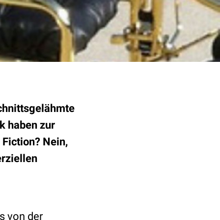
schnittsgelähmte
ik haben zur
Fiction? Nein,
rziellen
es von der