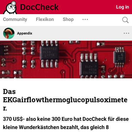
Log in
Community
Flexikon
Shop
Appendix
Das
EKGairflowthermoglucopulsoximete
r.
370 US$- also keine 300 Euro hat DocCheck für diese
kleine Wunderkästchen bezahlt, das gleich 8