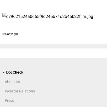
© Copyright
DocCheck
About Us
Investor Relations
Press