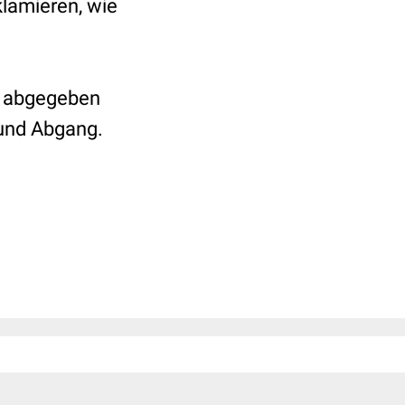
klamieren, wie
ir abgegeben
– und Abgang.