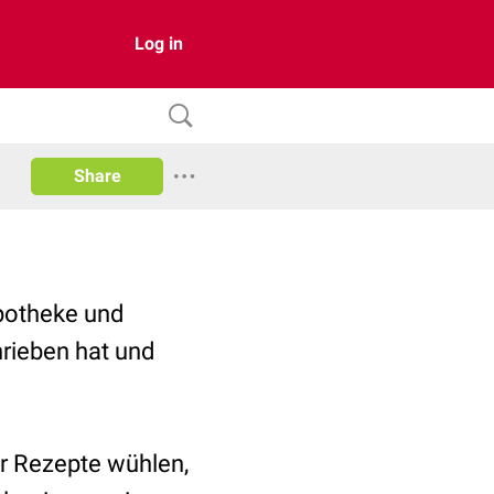
Log in
Share
potheke und
hrieben hat und
er Rezepte wühlen,