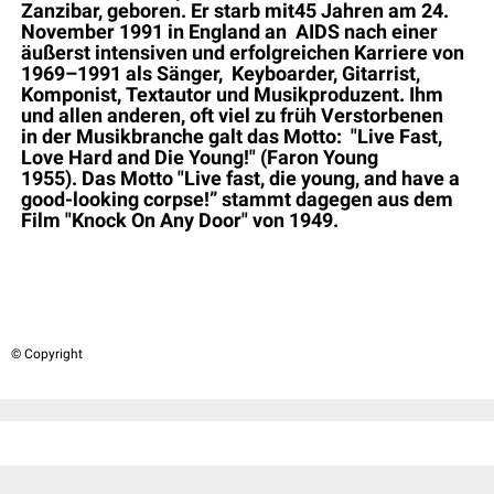
Zanzibar, geboren. Er starb mit
45 Jahren am 24.
November 1991
in England
an AIDS nach einer
äußerst intensiven
und erfolgreichen Karriere von
1969–1991 als Sänger,
Keyboarder, Gitarrist,
Komponist,
Textautor und Musikproduzent.
Ihm
und allen anderen, oft viel zu
früh V
erstorbenen
in
der Musikbranche galt das Motto:
"Live Fast,
Love Hard and Die Young!"
(Faron
Young
1955).
Das Motto "Live fast, die young, and
have a
good-looking corpse!”
stammt dagegen aus dem
Film "Knock On
Any Door" von 1949.
© Copyright