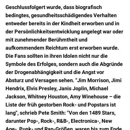
Geschlussfolgert wurde, dass biografisch
bedingtes, gesundheitsschädigendes Verhalten
entweder bereits
in der Kindheit erworben und in
der Persönlichkeitsentwicklung angelegt war oder
mit zunehmender
Berühmtheit und
aufkommendem Reichtum erst erworben wurde.
Die Fans sollten in ihren Idolen nicht nur
die
Symbole des Erfolges, sondern auch die Abgründe
der Drogenabhängigkeit und die Angst vor
Absturz
und Versagen sehen. "Jim Morrison, Jimi
Hendrix, Elvis Presley, Janis Joplin, Michael
Jackson, Whitney
Houston, Amy Winehouse – die
Liste der früh gestorben Rock- und Popstars ist
lang", schrieb Pete Smith:
"Von den 1489 Stars,
darunter Pop-, Rock-, R&B-, Electronica-, New
Age-, Punk- und Rap-Größen, waren
bis
zum Ende