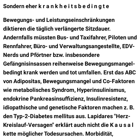
Sondern eher k r a n k h e i t s b e d i n g t e
Bewegungs- und Leistungseinschränkungen
diktieren die täglich verlängerte Sitzdauer.
Andernfalls müssten Bus- und Taxifahrer, Piloten und
Rennfahrer, Büro- und Verwaltungsangestellte, EDV-
Nerds und Pförtner bzw. insbesondere
Gefängnisinsassen reihenweise Bewegungsmangel-
bedingt krank werden und tot umfallen. Erst das ABC
von Adipositas, Bewegungsmangel und Co-Faktoren
wie metabolisches Syndrom, Hyperinsulinismus,
endokrine Pankreasinsuffizienz, Insulinresistenz,
idiopathische und genetische Faktoren machen z. B.
den Typ-2-Diabetes mellitus aus. Lapidares "Herz-
Kreislauf-Versagen" erklärt auch nicht die K a u s a l
kette möglicher Todesursachen. Morbidität,