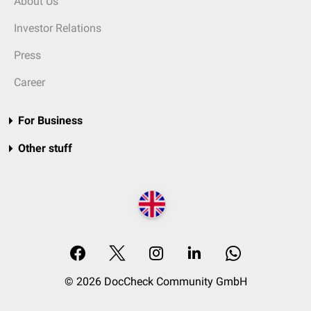
About Us
Investor Relations
Press
Career
For Business
Other stuff
© 2026 DocCheck Community GmbH