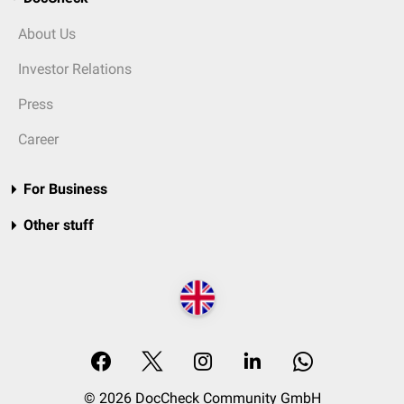
About Us
Investor Relations
Press
Career
For Business
Other stuff
© 2026 DocCheck Community GmbH